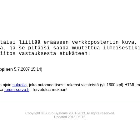
täisi liittää erääseen verkkoposteriin kuva,

a, ja se pitäisi saada muutettua ilmeisestiki
ppinen
5.7.2007 15:14)
a ajoin
sukrolla
, joka automaattisesti rakensi viesteistä (yli 1600 kpl) HTM
ssa
forum.survo.fi
. Tervetuloa mukaan!
Copyright © Survo Systems 2001-2013. All rights reserved.
Updated 2013-06-15.