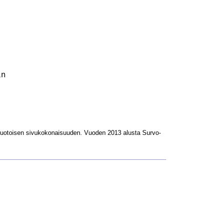
n

L-muotoisen sivukokonaisuuden. Vuoden 2013 alusta Survo-