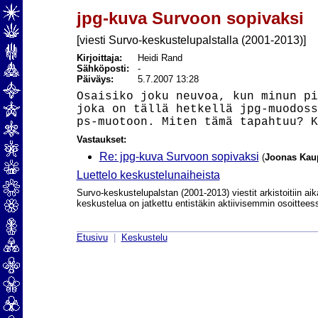
jpg-kuva Survoon sopivaksi
[viesti Survo-keskustelupalstalla (2001-2013)]
Kirjoittaja:
Heidi Rand
Sähköposti:
-
Päiväys:
5.7.2007 13:28
Osaisiko joku neuvoa, kun minun pi
joka on tällä hetkellä jpg-muodoss
Vastaukset:
Re: jpg-kuva Survoon sopivaksi
(
Joonas Kau
Luettelo keskustelunaiheista
Survo-keskustelupalstan (2001-2013) viestit arkistoitiin aik
keskustelua on jatkettu entistäkin aktiivisemmin osoittee
Etusivu
|
Keskustelu