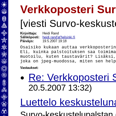
Verkkoposteri Sur
[viesti Survo-keskust
Kirjoittaja:
Heidi Rand
Sähköposti:
heidi.rand'at'helsinki.fi
Päiväys:
19.5.2007 19:18
Osaisiko kukaan auttaa verkkoposterin
Eli, kuinka palstoituksen saa toimima
muotoilu, kuten taustavärit? Lisäksi,
Vastaukset:
Re: Verkkoposteri 
20.5.2007 13:32)
Luettelo keskustelun
Survo-keskustelupalstan (2