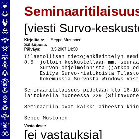
Seminaaritilaisuu
[viesti Survo-keskust
Kirjoittaja:
Seppo Mustonen
Sähköposti:
-
Päiväys:
3.5.2007 14:50
Tilastollisen tietojenkäsittelyn semi
8.5  jolloin keskustellaan mm. seuraa
     Survon ohjelmoinnista (jatkoa ed
     Esitys Survo-ristikoista Tilasto
     Kokemuksia Survosta Windows Vist
Seminaaritilaisuus pidetään klo 16-18
laitoksella huoneessa 229 (Siltavuore
Seminaariin ovat kaikki aiheesta kiin
Vastaukset:
[ei vastauksia]