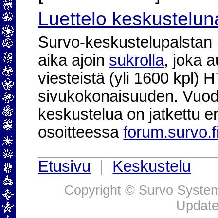
Luettelo keskustelun
Survo-keskustelupalstan (2
aika ajoin
sukrolla
, joka 
viesteistä (yli 1600 kpl)
sivukokonaisuuden. Vuod
keskustelua on jatkettu e
osoitteessa
forum.survo.f
Etusivu
|
Keskustelu
Copyright © Survo Systems
Update