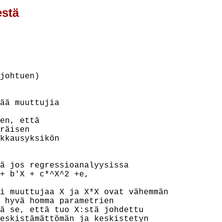
estä
johtuen)

ää muuttujia

en, että

räisen

kkausyksikön

ä jos regressioanalyysissa

+ b'X + c*^X^2 +e,

i muuttujaa X ja X*X ovat vähemmän

 hyvä homma parametrien

ä se, että tuo X:stä johdettu

eskistämättömän ja keskistetyn
