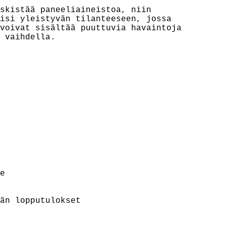
skistää paneeliaineistoa, niin

isi yleistyvän tilanteeseen, jossa

voivat sisältää puuttuvia havaintoja

 vaihdella.



än lopputulokset
