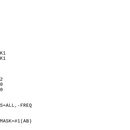
K1

K1







S=ALL,-FREQ

MASK=#1(AB)
