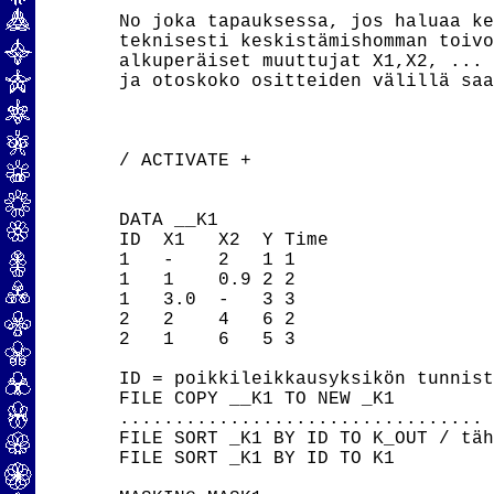
No joka tapauksessa, jos haluaa ke
teknisesti keskistämishomman toivo
alkuperäiset muuttujat X1,X2, ... 
ja otoskoko ositteiden välillä saa
/ ACTIVATE +

DATA __K1

ID  X1   X2  Y Time

1   -    2   1 1

1   1    0.9 2 2

1   3.0  -   3 3

2   2    4   6 2

2   1    6   5 3

ID = poikkileikkausyksikön tunniste
FILE COPY __K1 TO NEW _K1

.................................

FILE SORT _K1 BY ID TO K_OUT / täh
FILE SORT _K1 BY ID TO K1
