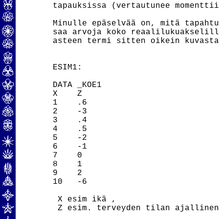
tapauksissa (vertautunee momenttii
Minulle epäselvää on, mitä tapahtu
saa arvoja koko reaalilukuakselill
asteen termi sitten oikein kuvasta
ESIM1:

DATA _KOE1

X    Z

1    .6

2    -3

3    .4

4    .5

5    -2

6    -1

7    0

8    1

9    2

10   -6

 X esim ikä ,

 Z esim. terveyden tilan ajallinen