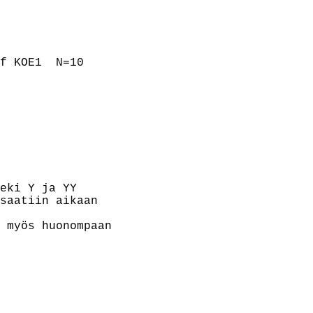
f KOE1  N=10

eki Y ja YY

saatiin aikaan

 myös huonompaan
