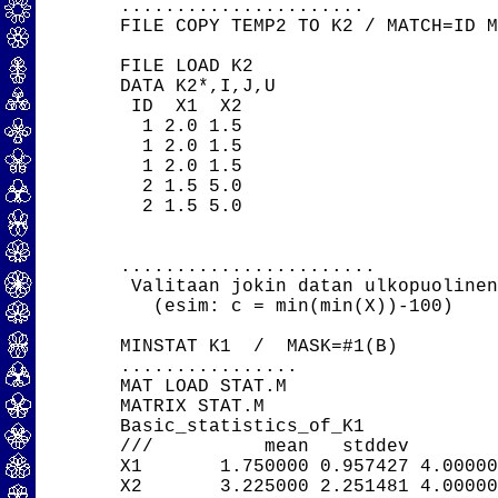
......................

FILE COPY TEMP2 TO K2 / MATCH=ID M
FILE LOAD K2

DATA K2*,I,J,U

 ID  X1  X2

  1 2.0 1.5

  1 2.0 1.5

  1 2.0 1.5

  2 1.5 5.0

  2 1.5 5.0

.......................

 Valitaan jokin datan ulkopuolinen
   (esim: c = min(min(X))-100)

MINSTAT K1  /  MASK=#1(B)

................

MAT LOAD STAT.M

MATRIX STAT.M

Basic_statistics_of_K1

///          mean   stddev        
X1       1.750000 0.957427 4.00000
X2       3.225000 2.251481 4.00000