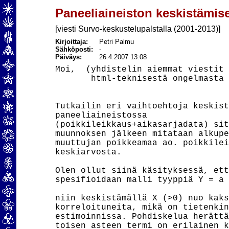
Paneeliaineiston keskistämis
[viesti Survo-keskustelupalstalla (2001-2013)]
Kirjoittaja:
Petri Palmu
Sähköposti:
-
Päiväys:
26.4.2007 13:08
Moi,  (yhdistelin aiemmat viestit

       html-teknisestä ongelmasta 
Tutkailin eri vaihtoehtoja keskist
paneeliaineistossa

(poikkileikkaus+aikasarjadata) sit
muunnoksen jälkeen mitataan alkupe
muuttujan poikkeamaa ao. poikkilei
keskiarvosta.

Olen ollut siinä käsityksessä, ett
spesifioidaan malli tyyppiä Y = a 
niin keskistämällä X (>0) nuo kaks
korreloituneita, mikä on tietenkin
estimoinnissa. Pohdiskelua herättä
toisen asteen termi on erilainen k