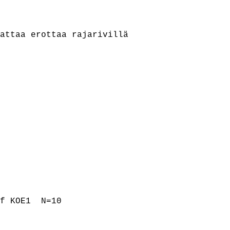
attaa erottaa rajarivillä

f KOE1  N=10
