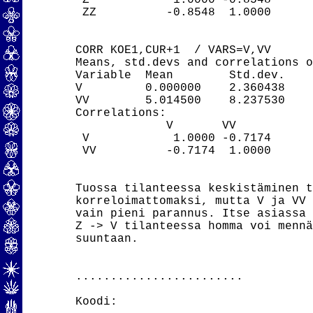
 Z            1.0000 -0.8548

 ZZ          -0.8548  1.0000

CORR KOE1,CUR+1  / VARS=V,VV

Means, std.devs and correlations o
Variable  Mean        Std.dev.

V         0.000000    2.360438

VV        5.014500    8.237530

Correlations:

             V       VV

 V            1.0000 -0.7174

 VV          -0.7174  1.0000

Tuossa tilanteessa keskistäminen t
korreloimattomaksi, mutta V ja VV 
vain pieni parannus. Itse asiassa

Z -> V tilanteessa homma voi mennä
suuntaan.

........................

Koodi:
