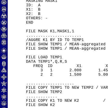
MASKING MASK1

ID:  A

X1:  B

X2:  B

OTHERS: -

END

FILE MASK K1,MASK1,1

.......................

/AGGRE K1 BY ID TO TEMP1

FILE SHOW TEMP1 / MEAN-aggregated 
FILE SHOW TEMP1 / MEAN-aggregated 
FILE LOAD TEMP1

DATA TEMP1*,Q,R,S

   FREQ  ID          X1          X2
      3   1       2.000       1.450
      2   2       1.500       5.000
....................

FILE COPY TEMP1 TO NEW TEMP2 / VAR
FILE SHOW TEMP2

.............

FILE COPY K1 TO NEW K2          / 
FILE SHOW K2
