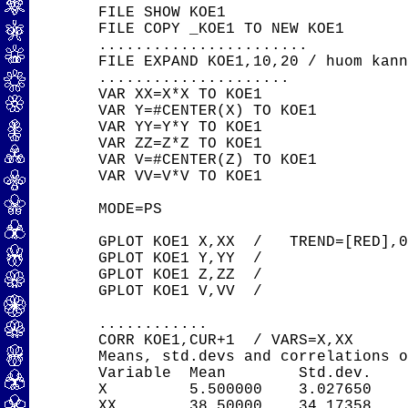
FILE SHOW KOE1

FILE COPY _KOE1 TO NEW KOE1

.......................

FILE EXPAND KOE1,10,20 / huom kann
.....................

VAR XX=X*X TO KOE1

VAR Y=#CENTER(X) TO KOE1

VAR YY=Y*Y TO KOE1

VAR ZZ=Z*Z TO KOE1

VAR V=#CENTER(Z) TO KOE1

VAR VV=V*V TO KOE1

MODE=PS

GPLOT KOE1 X,XX  /   TREND=[RED],0

GPLOT KOE1 Y,YY  /

GPLOT KOE1 Z,ZZ  /

GPLOT KOE1 V,VV  /

............

CORR KOE1,CUR+1  / VARS=X,XX

Means, std.devs and correlations o
Variable  Mean        Std.dev.

X         5.500000    3.027650

XX        38.50000    34.17358
