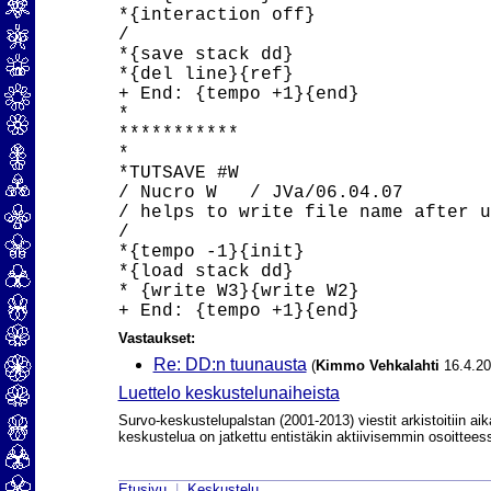
*{interaction off}

/

*{save stack dd}

*{del line}{ref}

+ End: {tempo +1}{end}

*

***********

*

*TUTSAVE #W

/ Nucro W   / JVa/06.04.07

/ helps to write file name after u
/

*{tempo -1}{init}

*{load stack dd}

* {write W3}{write W2}

Vastaukset:
Re: DD:n tuunausta
(
Kimmo Vehkalahti
16.4.20
Luettelo keskustelunaiheista
Survo-keskustelupalstan (2001-2013) viestit arkistoitiin aik
keskustelua on jatkettu entistäkin aktiivisemmin osoittee
Etusivu
|
Keskustelu