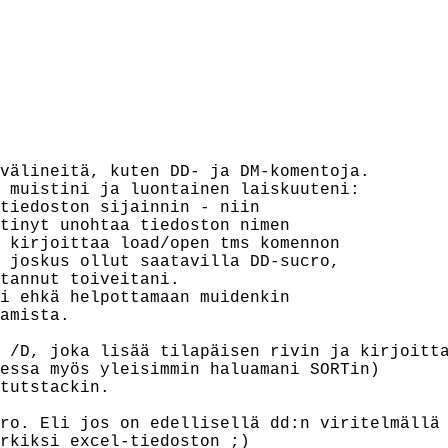
välineitä, kuten DD- ja DM-komentoja.

 muistini ja luontainen laiskuuteni:

tiedoston sijainnin - niin

tinyt unohtaa tiedoston nimen

 kirjoittaa load/open tms komennon

 joskus ollut saatavilla DD-sucro,

tannut toiveitani.

i ehkä helpottamaan muidenkin

amista.

 /D, joka lisää tilapäisen rivin ja kirjoitta
essa myös yleisimmin haluamani SORTin)

tutstackin.

ro. Eli jos on edellisellä dd:n viritelmällä

rkiksi excel-tiedoston ;)
