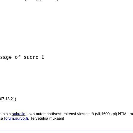
sage of sucro D

07 13:21)
a ajoin
sukrolla
, joka automaattisesti rakensi viesteistä (yli 1600 kpl) HTM
ssa
forum.survo.fi
. Tervetuloa mukaan!