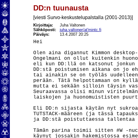
DD:n tuunausta
[viesti Survo-keskustelupalstalla (2001-2013)]
Kirjoittaja:
Juha Valtonen
Sähköposti:
juha.valtonen'at'mintc.fi
Päiväys:
13.4.2007 20:25
Hei

Olen aina digannut Kimmon desktop-
Ongelmani on ollut kuitenkin huono
eli kun DD:llä on katsonut jonkun 
DD:stä poistumisen aikana on jo eh
tai ainakin se on työläs uudelleen
perään. Tätä helpottamaan on kyllä
mutta ei sekään silloin täysin vas
Seuraavassa olisi minun viritelmän
laiskojen ja huonomuististen puurt
Eli DD:n sijasta käytän nyt sukroa
TUTSTACK-määreen (ja tässä tapauks
ja DD:stä poistuttaessa tallentaa 
Tämän parina toimii sitten #W -nuc
käynyt jossakin hakemistossa esime