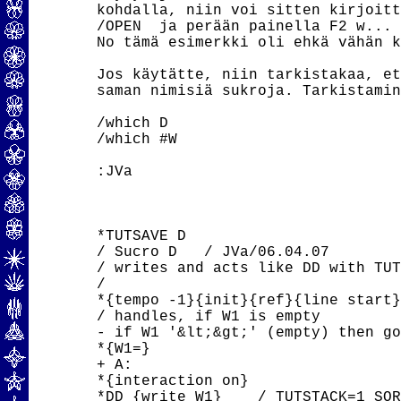
kohdalla, niin voi sitten kirjoitt
/OPEN  ja perään painella F2 w...

No tämä esimerkki oli ehkä vähän k
Jos käytätte, niin tarkistakaa, et
saman nimisiä sukroja. Tarkistamin
/which D

/which #W

:JVa

*TUTSAVE D

/ Sucro D   / JVa/06.04.07        
/ writes and acts like DD with TUT
/

*{tempo -1}{init}{ref}{line start}
/ handles, if W1 is empty

- if W1 '&lt;&gt;' (empty) then go
*{W1=}

+ A:

*{interaction on}

*DD {write W1}    / TUTSTACK=1 SOR