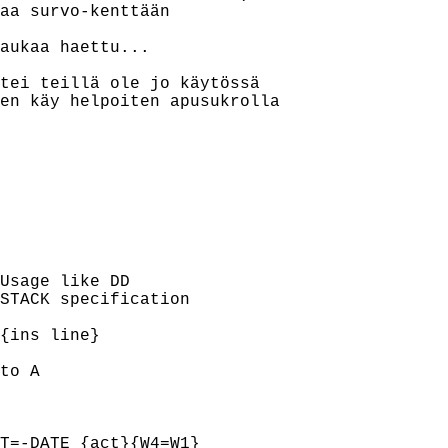
aa survo-kenttään

aukaa haettu...

tei teillä ole jo käytössä

en käy helpoiten apusukrolla

Usage like DD

STACK specification

{ins line}

to A

T=-DATE {act}{W4=W1}
