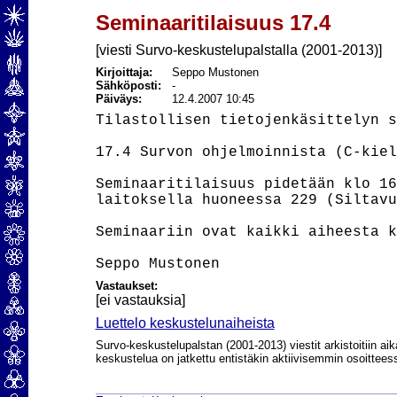
Seminaaritilaisuus 17.4
[viesti Survo-keskustelupalstalla (2001-2013)]
Kirjoittaja:
Seppo Mustonen
Sähköposti:
-
Päiväys:
12.4.2007 10:45
Tilastollisen tietojenkäsittelyn s
17.4 Survon ohjelmoinnista (C-kiel
Seminaaritilaisuus pidetään klo 16
laitoksella huoneessa 229 (Siltavu
Seminaariin ovat kaikki aiheesta k
Vastaukset:
[ei vastauksia]
Luettelo keskustelunaiheista
Survo-keskustelupalstan (2001-2013) viestit arkistoitiin aik
keskustelua on jatkettu entistäkin aktiivisemmin osoittee