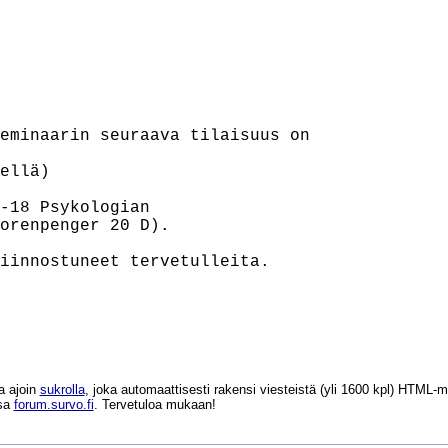
eminaarin seuraava tilaisuus on

ellä)

-18 Psykologian

orenpenger 20 D).

iinnostuneet tervetulleita.

a ajoin
sukrolla
, joka automaattisesti rakensi viesteistä (yli 1600 kpl) HTM
ssa
forum.survo.fi
. Tervetuloa mukaan!