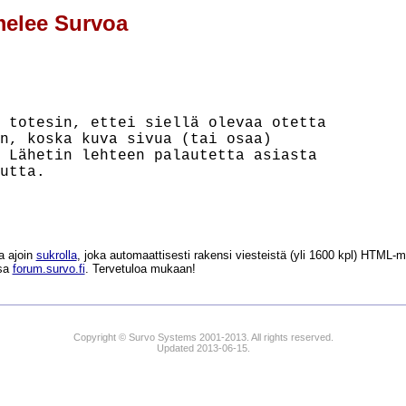
melee Survoa
 totesin, ettei siellä olevaa otetta

n, koska kuva sivua (tai osaa)

 Lähetin lehteen palautetta asiasta

a ajoin
sukrolla
, joka automaattisesti rakensi viesteistä (yli 1600 kpl) HTM
ssa
forum.survo.fi
. Tervetuloa mukaan!
Copyright © Survo Systems 2001-2013. All rights reserved.
Updated 2013-06-15.