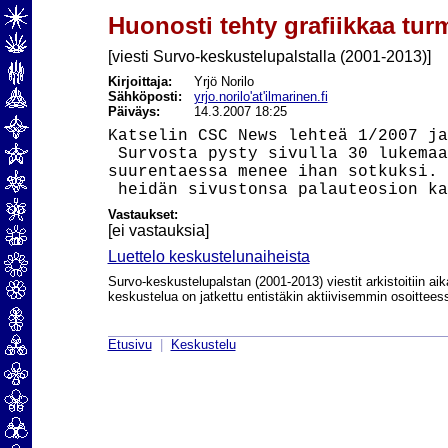
Huonosti tehty grafiikkaa tur
[viesti Survo-keskustelupalstalla (2001-2013)]
Kirjoittaja:
Yrjö Norilo
Sähköposti:
yrjo.norilo'at'ilmarinen.fi
Päiväys:
14.3.2007 18:25
Katselin CSC News lehteä 1/2007 ja
 Survosta pysty sivulla 30 lukemaa
suurentaessa menee ihan sotkuksi. 
Vastaukset:
[ei vastauksia]
Luettelo keskustelunaiheista
Survo-keskustelupalstan (2001-2013) viestit arkistoitiin aik
keskustelua on jatkettu entistäkin aktiivisemmin osoittee
Etusivu
|
Keskustelu