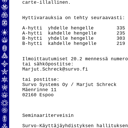
carte-illallinen.

Hyttivarauksia on tehty seuraavasti:

A-hytti  yhdelle hengelle        335 
A-hytti  kahdelle hengelle       235 
B-hytti  yhdelle hengelle        303 
B-hytti  kahdelle hengelle       219 
Ilmoittautumiset 20.2 mennessä numero
tai sähköpostitse:

Marjut.Schreck@survo.fi

tai postitse:

Survo Systems Oy / Marjut Schreck

Mäenrinne 11

02160 Espoo

Seminaariterveisin

Survo-Käyttäjäyhdistyksen hallituksen