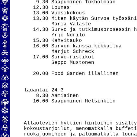
    9.30 Saapuminen Tukholmaan

   12.30 Lounas

   13.00 Vuosikokous

   13.30 Miten käytän Survoa työssäni
         Maria Valaste

   14.30 Survo ja tutkimusprosessin h
         Yrjö Norilo

   15.30 Kahvitauko

   16.00 Survon kanssa kikkailua

         Marjut Schreck

   17.00 Survo-ristikot

         Seppo Mustonen

   20.00 Food Garden illallinen

lauantai 24.3

    8.30 Aamiainen

   10.00 Saapuminen Helsinkiin

Allaolevien hyttien hintoihin sisälty
kokoustarjoilut, menomatkalla buffeti
ruokajuomineen ja paluumatkalla louna