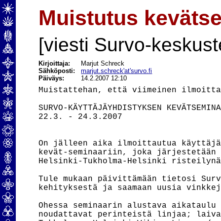
Muistutus kevätse
[viesti Survo-keskust
Kirjoittaja:
Marjut Schreck
Sähköposti:
marjut.schreck'at'survo.fi
Päiväys:
14.2.2007 12:10
Muistattehan, että viimeinen ilmoitta
SURVO-KÄYTTÄJÄYHDISTYKSEN KEVÄTSEMINA
22.3. - 24.3.2007

On jälleen aika ilmoittautua käyttäjä
kevät-seminaariin, joka järjestetään 
Helsinki-Tukholma-Helsinki risteilynä
Tule mukaan päivittämään tietosi Surv
kehityksestä ja saamaan uusia vinkkej
Ohessa seminaarin alustava aikataulu 
noudattavat perinteistä linjaa; laiva