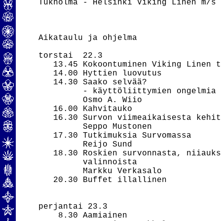
Tukholma - Helsinki Viking Linen m/s 
Aikataulu ja ohjelma

torstai  22.3

   13.45 Kokoontuminen Viking Linen t
   14.00 Hyttien luovutus

   14.30 Saako selvää?

         - käyttöliittymien ongelmia

         Osmo A. Wiio

   16.00 Kahvitauko

   16.30 Survon viimeaikaisesta kehit
         Seppo Mustonen

   17.30 Tutkimuksia Survomassa

         Reijo Sund

   18.30 Roskien survonnasta, niiauks
         valinnoista

         Markku Verkasalo

   20.30 Buffet illallinen

perjantai 23.3

    8.30 Aamiainen
