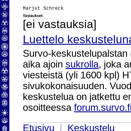
Vastaukset:
[ei vastauksia]
Luettelo keskustelun
Survo-keskustelupalstan (2
aika ajoin
sukrolla
, joka 
viesteistä (yli 1600 kpl)
sivukokonaisuuden. Vuod
keskustelua on jatkettu e
osoitteessa
forum.survo.f
Etusivu
|
Keskustelu