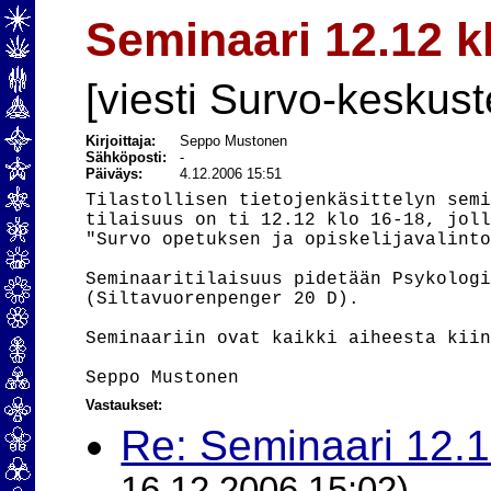
Seminaari 12.12 k
[viesti Survo-keskust
Kirjoittaja:
Seppo Mustonen
Sähköposti:
-
Päiväys:
4.12.2006 15:51
Tilastollisen tietojenkäsittelyn semi
tilaisuus on ti 12.12 klo 16-18, joll
"Survo opetuksen ja opiskelijavalinto
Seminaaritilaisuus pidetään Psykologi
(Siltavuorenpenger 20 D).

Seminaariin ovat kaikki aiheesta kiin
Vastaukset:
Re: Seminaari 12.1