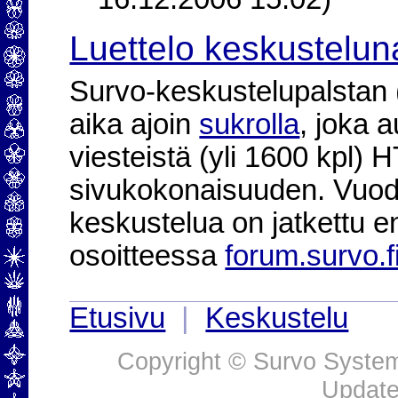
16.12.2006 15:02)
Luettelo keskustelun
Survo-keskustelupalstan (2
aika ajoin
sukrolla
, joka 
viesteistä (yli 1600 kpl)
sivukokonaisuuden. Vuod
keskustelua on jatkettu e
osoitteessa
forum.survo.f
Etusivu
|
Keskustelu
Copyright © Survo Systems
Update