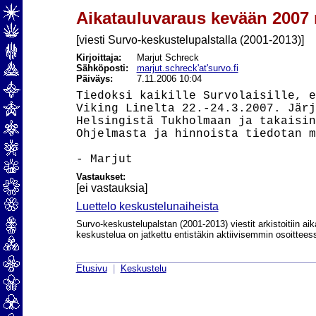
Aikatauluvaraus kevään 2007 r
[viesti Survo-keskustelupalstalla (2001-2013)]
Kirjoittaja:
Marjut Schreck
Sähköposti:
marjut.schreck'at'survo.fi
Päiväys:
7.11.2006 10:04
Tiedoksi kaikille Survolaisille, e
Viking Linelta 22.-24.3.2007. Järj
Helsingistä Tukholmaan ja takaisin
Ohjelmasta ja hinnoista tiedotan m
Vastaukset:
[ei vastauksia]
Luettelo keskustelunaiheista
Survo-keskustelupalstan (2001-2013) viestit arkistoitiin aik
keskustelua on jatkettu entistäkin aktiivisemmin osoittee
Etusivu
|
Keskustelu