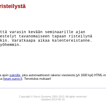
isteilystä
ttä varasin kevään seminaarille ajan

estelyt tavanomaiseen tapaan risteilynä

kin. Varatkaapa aikaa kalentereistanne.

yöhemmin.

a ajoin
sukrolla
, joka automaattisesti rakensi viesteistä (yli 1600 kpl) HTM
ssa
forum.survo.fi
. Tervetuloa mukaan!
Copyright © Survo Systems 2001-2013. All rights reserved.
Updated 2013-06-15.