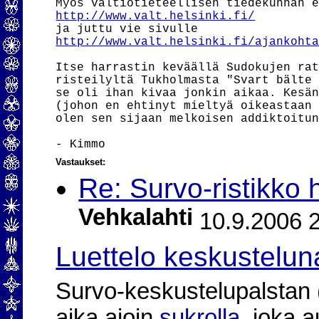
http://www.valt.helsinki.fi/
http://www.valt.helsinki.fi/ajankoht
Itse harrastin keväällä Sudokujen rat
risteilyltä Tukholmasta "Svart bälte 
se oli ihan kivaa jonkin aikaa. Kesän
(johon en ehtinyt mieltyä oikeastaan 
olen sen sijaan melkoisen addiktoitun
Vastaukset:
Re: Survo-ristikko
Vehkalahti
10.9.2006 2
Luettelo keskustelun
Survo-keskustelupalstan (2
aika ajoin
sukrolla
, joka 