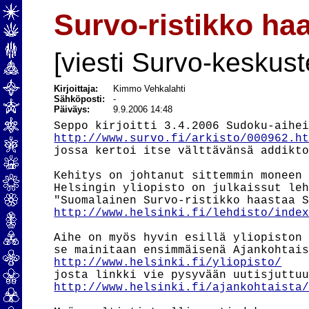
Survo-ristikko h
[viesti Survo-keskust
Kirjoittaja:
Kimmo Vehkalahti
Sähköposti:
-
Päiväys:
9.9.2006 14:48
http://www.survo.fi/arkisto/000962.h
jossa kertoi itse välttävänsä addikto
Kehitys on johtanut sittemmin moneen 
Helsingin yliopisto on julkaissut leh
http://www.helsinki.fi/lehdisto/inde
Aihe on myös hyvin esillä yliopiston 
http://www.helsinki.fi/yliopisto/
http://www.helsinki.fi/ajankohtaista