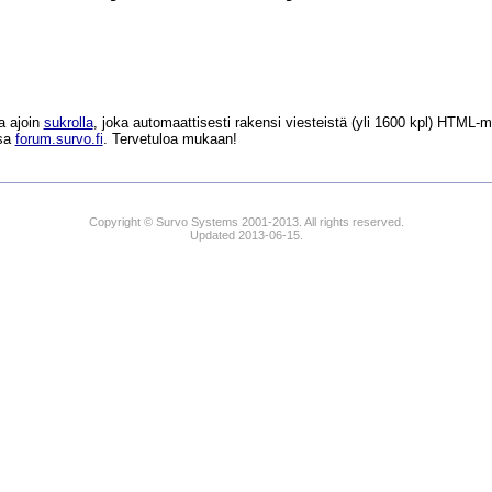
a ajoin
sukrolla
, joka automaattisesti rakensi viesteistä (yli 1600 kpl) HTM
ssa
forum.survo.fi
. Tervetuloa mukaan!
Copyright © Survo Systems 2001-2013. All rights reserved.
Updated 2013-06-15.