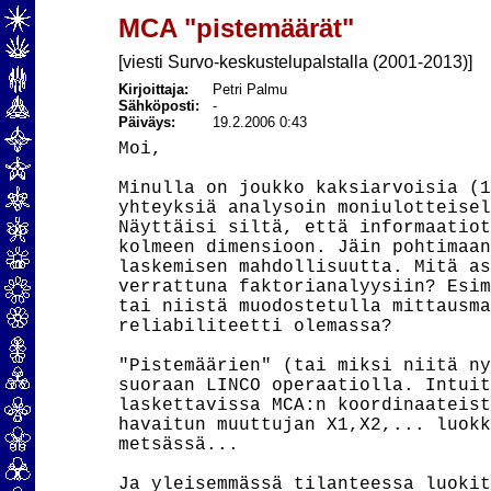
MCA "pistemäärät"
[viesti Survo-keskustelupalstalla (2001-2013)]
Kirjoittaja:
Petri Palmu
Sähköposti:
-
Päiväys:
19.2.2006 0:43
Moi,

Minulla on joukko kaksiarvoisia (1
yhteyksiä analysoin moniulotteisel
Näyttäisi siltä, että informaatiot
kolmeen dimensioon. Jäin pohtimaan
laskemisen mahdollisuutta. Mitä as
verrattuna faktorianalyysiin? Esim
tai niistä muodostetulla mittausma
reliabiliteetti olemassa?

"Pistemäärien" (tai miksi niitä ny
suoraan LINCO operaatiolla. Intuit
laskettavissa MCA:n koordinaateist
havaitun muuttujan X1,X2,... luokk
metsässä...

Ja yleisemmässä tilanteessa luokit