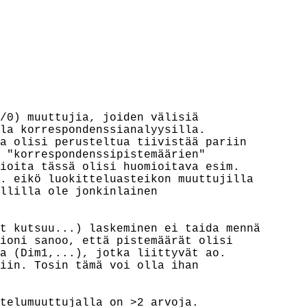
/0) muuttujia, joiden välisiä

la korrespondenssianalyysilla.

a olisi perusteltua tiivistää pariin

 "korrespondenssipistemäärien"

ioita tässä olisi huomioitava esim.

. eikö luokitteluasteikon muuttujilla

llilla ole jonkinlainen

t kutsuu...) laskeminen ei taida mennä

ioni sanoo, että pistemäärät olisi

a (Dim1,...), jotka liittyvät ao.

iin. Tosin tämä voi olla ihan

telumuuttujalla on >2 arvoja.
