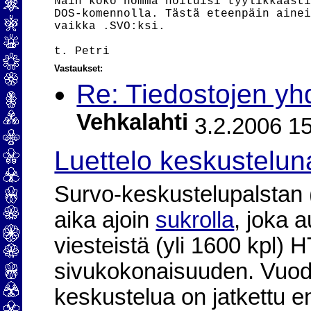
Näin koko homma hoituisi tyylikkäästi
DOS-komennolla. Tästä eteenpäin ainei
vaikka .SVO:ksi.

Vastaukset:
Re: Tiedostojen yhd
Vehkalahti
3.2.2006 15
Luettelo keskustelun
Survo-keskustelupalstan (2
aika ajoin
sukrolla
, joka 
viesteistä (yli 1600 kpl)
sivukokonaisuuden. Vuod
keskustelua on jatkettu e