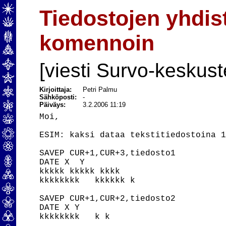
Tiedostojen yhdis
komennoin
[viesti Survo-keskust
Kirjoittaja:
Petri Palmu
Sähköposti:
-
Päiväys:
3.2.2006 11:19
Moi,

ESIM: kaksi dataa tekstitiedostoina 1
SAVEP CUR+1,CUR+3,tiedosto1

DATE X  Y

kkkkk kkkkk kkkk

kkkkkkkk   kkkkkk k

SAVEP CUR+1,CUR+2,tiedosto2

DATE X Y

kkkkkkkk   k k
