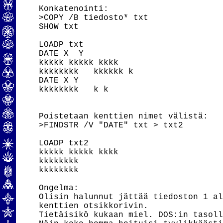
Konkatenointi:

>COPY /B tiedosto* txt

SHOW txt

LOADP txt

DATE X  Y

kkkkk kkkkk kkkk

kkkkkkkk   kkkkkk k

DATE X Y

kkkkkkkk   k k

Poistetaan kenttien nimet välistä:

>FINDSTR /V "DATE" txt > txt2

LOADP txt2

kkkkk kkkkk kkkk

kkkkkkkk

kkkkkkkk

Ongelma:

Olisin halunnut jättää tiedoston 1 al
kenttien otsikkorivin.

Tietäisikö kukaan miel. DOS:in tasoll