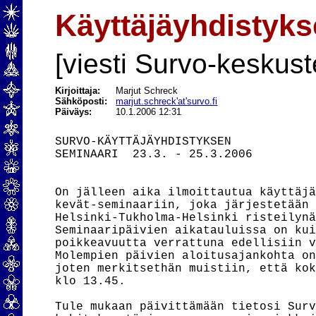
Käyttäjäyhdistyks
[viesti Survo-keskust
Kirjoittaja:
Marjut Schreck
Sähköposti:
marjut.schreck'at'survo.fi
Päiväys:
10.1.2006 12:31
SURVO-KÄYTTÄJÄYHDISTYKSEN

SEMINAARI  23.3. - 25.3.2006

On jälleen aika ilmoittautua käyttäjä
kevät-seminaariin, joka järjestetään 
Helsinki-Tukholma-Helsinki risteilynä
Seminaaripäivien aikatauluissa on kui
poikkeavuutta verrattuna edellisiin v
Molempien päivien aloitusajankohta on
joten merkitsethän muistiin, että kok
klo 13.45.

Tule mukaan päivittämään tietosi Surv