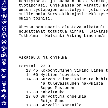
kehityksestä ja saamaan uusia vinkkej
työtapojasi. Ohjelmassa on varattu my
omien työtapojen esittelyyn, joten vo
muille omia Survo-kikkojasi sekä kyse
omiin töihisi.

Ohessa seminaarin alustava aikataulu 
noudattavat totuttua linjaa; laivaris
Tukholma - Helsinki Viking Linen m/s 
Aikataulu ja ohjelma

torstai  23.3

   13.45 Kokoontuminen Viking Linen t
   14.00 Hyttien luovutus

   14.30 Survon viimeaikaisesta kehit
         ja tulevaisuuden näkymistä

         Seppo Mustonen

   16.30 Kahvitauko

   17.00 Survottuja ongelmia

         Reijo Sund

   18.30 Survolla kartalle
