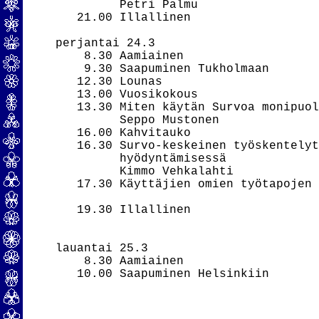
         Petri Palmu

   21.00 Illallinen

perjantai 24.3

    8.30 Aamiainen

    9.30 Saapuminen Tukholmaan

   12.30 Lounas

   13.00 Vuosikokous

   13.30 Miten käytän Survoa monipuol
         Seppo Mustonen

   16.00 Kahvitauko

   16.30 Survo-keskeinen työskentelyt
         hyödyntämisessä

         Kimmo Vehkalahti

   17.30 Käyttäjien omien työtapojen 
   19.30 Illallinen

lauantai 25.3

    8.30 Aamiainen

   10.00 Saapuminen Helsinkiin
