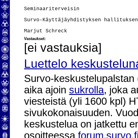
Seminaariterveisin

Survo-Käyttäjäyhdistyksen hallituksen
Vastaukset:
[ei vastauksia]
Luettelo keskustelun
Survo-keskustelupalstan (2
aika ajoin
sukrolla
, joka 
viesteistä (yli 1600 kpl)
sivukokonaisuuden. Vuod
keskustelua on jatkettu e
osoitteessa
forum.survo.f