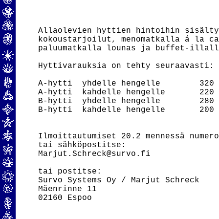
Allaolevien hyttien hintoihin sisälty
kokoustarjoilut, menomatkalla á la ca
paluumatkalla lounas ja buffet-illall
Hyttivarauksia on tehty seuraavasti:

A-hytti  yhdelle hengelle        320 
A-hytti  kahdelle hengelle       220 
B-hytti  yhdelle hengelle        280 
B-hytti  kahdelle hengelle       200 
Ilmoittautumiset 20.2 mennessä numero
tai sähköpostitse:

Marjut.Schreck@survo.fi

tai postitse:

Survo Systems Oy / Marjut Schreck

Mäenrinne 11

02160 Espoo
