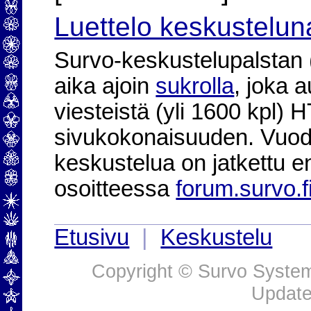
Luettelo keskustelun
Survo-keskustelupalstan (2
aika ajoin
sukrolla
, joka 
viesteistä (yli 1600 kpl)
sivukokonaisuuden. Vuod
keskustelua on jatkettu e
osoitteessa
forum.survo.f
Etusivu
|
Keskustelu
Copyright © Survo Systems
Update