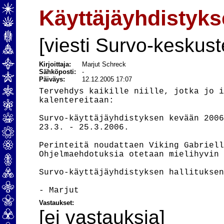
Käyttäjäyhdistykse
[viesti Survo-keskust
Kirjoittaja:
Marjut Schreck
Sähköposti:
-
Päiväys:
12.12.2005 17:07
Tervehdys kaikille niille, jotka jo i
kalentereitaan:

Survo-käyttäjäyhdistyksen kevään 2006
23.3. - 25.3.2006.

Perinteitä noudattaen Viking Gabriell
Ohjelmaehdotuksia otetaan mielihyvin 
Survo-käyttäjäyhdistyksen hallituksen
Vastaukset:
[ei vastauksia]