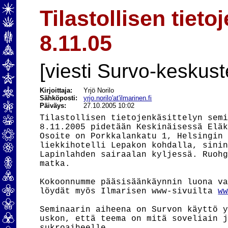
Tilastollisen tiet
8.11.05
[viesti Survo-keskust
Kirjoittaja:
Yrjö Norilo
Sähköposti:
yrjo.norilo'at'ilmarinen.fi
Päiväys:
27.10.2005 10:02
Tilastollisen tietojenkäsittelyn semi
8.11.2005 pidetään Keskinäisessä Eläk
Osoite on Porkkalankatu 1, Helsingin 
liekkihotelli Lepakon kohdalla, sinin
Lapinlahden sairaalan kyljessä. Ruohg
matka.

Kokoonnumme pääsisäänkäynnin luona va
löydät myös Ilmarisen www-sivuilta 
w
Seminaarin aiheena on Survon käyttö y
uskon, että teema on mitä soveliain j