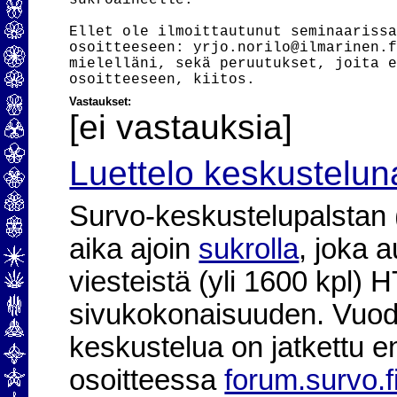
sukroaiheelle.

Ellet ole ilmoittautunut seminaarissa
osoitteeseen: yrjo.norilo@ilmarinen.f
mielelläni, sekä peruutukset, joita e
Vastaukset:
[ei vastauksia]
Luettelo keskustelun
Survo-keskustelupalstan (2
aika ajoin
sukrolla
, joka 
viesteistä (yli 1600 kpl)
sivukokonaisuuden. Vuod
keskustelua on jatkettu e
osoitteessa
forum.survo.f