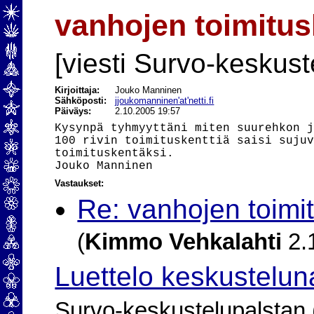
vanhojen toimitus
[viesti Survo-keskust
Kirjoittaja:
Jouko Manninen
Sähköposti:
jjoukomanninen'at'netti.fi
Päiväys:
2.10.2005 19:57
Kysynpä tyhmyyttäni miten suurehkon j
100 rivin toimituskenttiä saisi sujuv
toimituskentäksi.

Vastaukset:
Re: vanhojen toimi
(
Kimmo Vehkalahti
2.
Luettelo keskustelun
Survo-keskustelupalstan (2