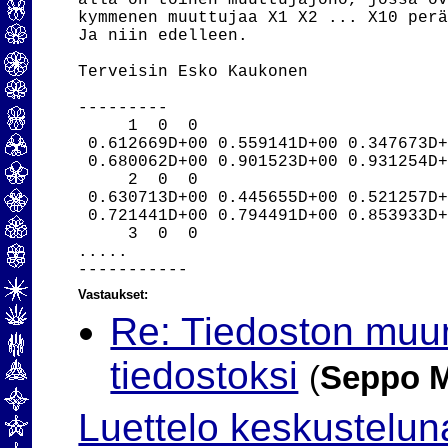
alla on toinen muuttujajono, jossa ov
kymmenen muuttujaa X1 X2 ... X10 perä
Ja niin edelleen.

Terveisin Esko Kaukonen

---------

     1  0  0

 0.612669D+00 0.559141D+00 0.347673D+
 0.680062D+00 0.901523D+00 0.931254D+
     2  0  0

 0.630713D+00 0.445655D+00 0.521257D+
 0.721441D+00 0.794491D+00 0.853933D+
     3  0  0

.....

Vastaukset:
Re: Tiedoston muu
tiedostoksi
(
Seppo 
Luettelo keskustelun