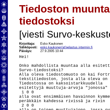
Tiedoston muunta
tiedostoksi
[viesti Survo-keskust
Kirjoittaja:
Esko Kaukonen
Sähköposti:
esko.kaukonen'at'pelastus.intermin.fi
Päiväys:
27.9.2005 10:44
Hei!

Onko mahdollista muuntaa alla esitett
Survo-tiedostoksi?

Alla oleva tiedostomuoto on kai Fortr
tekstitiedoston, josta alla oleva on 
Tiedostossa on kaksoistarkkuudella

esitettyjä muuttuja-arvoja "jonossa" 
 1 0 0

alla ovat ensimmäisen havainnon kymme
peräkkäin kahdessa rivissä ja rivin

 2 0 0
