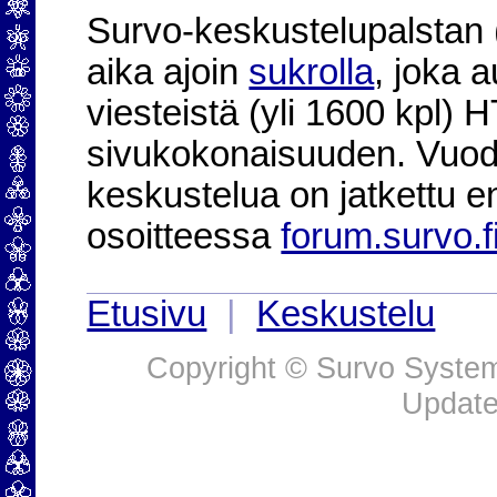
Survo-keskustelupalstan (2
aika ajoin
sukrolla
, joka 
viesteistä (yli 1600 kpl)
sivukokonaisuuden. Vuod
keskustelua on jatkettu e
osoitteessa
forum.survo.f
Etusivu
|
Keskustelu
Copyright © Survo Systems
Update