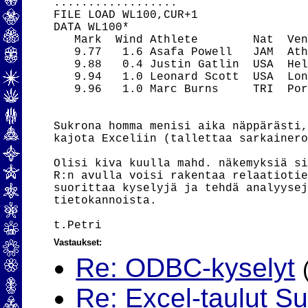
..................

FILE LOAD WL100,CUR+1

DATA WL100*

   Mark  Wind Athlete        Nat  Ven
   9.77   1.6 Asafa Powell   JAM  Ath
   9.88   0.4 Justin Gatlin  USA  Hel
   9.94   1.0 Leonard Scott  USA  Lon
   9.96   1.0 Marc Burns     TRI  Por
Sukrona homma menisi aika näppärästi,
kajota Exceliin (tallettaa sarkainero
Olisi kiva kuulla mahd. näkemyksiä si
R:n avulla voisi rakentaa relaatiotie
suorittaa kyselyjä ja tehdä analyysej
tietokannoista.

Vastaukset:
Re: ODBC-kyselyt
Re: Excel-taulut Su