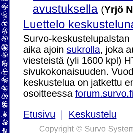
avustuksella
(
Yrjö N
Luettelo keskustelun
Survo-keskustelupalstan (2
aika ajoin
sukrolla
, joka 
viesteistä (yli 1600 kpl)
sivukokonaisuuden. Vuod
keskustelua on jatkettu e
osoitteessa
forum.survo.f
Etusivu
|
Keskustelu
Copyright © Survo Systems