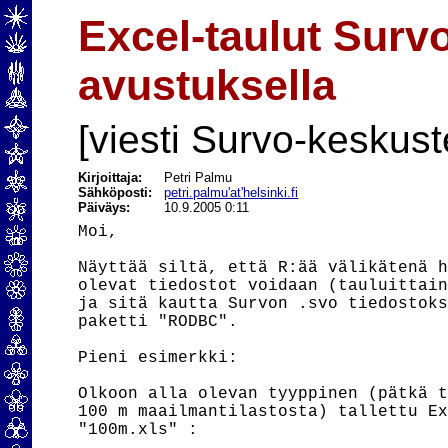
Excel-taulut Survo
avustuksella
[viesti Survo-keskust
Kirjoittaja:
Petri Palmu
Sähköposti:
petri.palmu'at'helsinki.fi
Päiväys:
10.9.2005 0:11
Moi,

Näyttää siltä, että R:ää välikätenä h
olevat tiedostot voidaan (tauluittain
ja sitä kautta Survon .svo tiedostoks
paketti "RODBC".

Pieni esimerkki:

Olkoon alla olevan tyyppinen (pätkä t
100 m maailmantilastosta) tallettu Ex
"100m.xls" :
