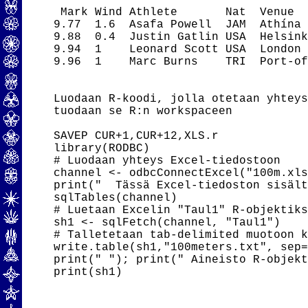
 Mark Wind Athlete       Nat  Venue  
9.77  1.6  Asafa Powell  JAM  Athína 
9.88  0.4  Justin Gatlin USA  Helsink
9.94  1    Leonard Scott USA  London 
9.96  1    Marc Burns    TRI  Port-of
Luodaan R-koodi, jolla otetaan yhteys
tuodaan se R:n workspaceen

SAVEP CUR+1,CUR+12,XLS.r

library(RODBC)

# Luodaan yhteys Excel-tiedostoon

channel <- odbcConnectExcel("100m.xls
print("  Tässä Excel-tiedoston sisält
sqlTables(channel)

# Luetaan Excelin "Taul1" R-objektiks
sh1 <- sqlFetch(channel, "Taul1")

# Talletetaan tab-delimited muotoon k
write.table(sh1,"100meters.txt", sep=
print(" "); print(" Aineisto R-objekt
print(sh1)
