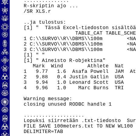
...............

R-skriptin ajo ...

/SR XLS.r

..ja tulostus:

[1] "  Tässä Excel-tiedoston sisältöä
                 TABLE_CAT TABLE_SCHE
1 C:\\SURVO\\R\\DBMS\\100m        <NA
2 C:\\SURVO\\R\\DBMS\\100m        <NA
3 C:\\SURVO\\R\\DBMS\\100m        <NA
[1] " "

[1] " Aineisto R-objektina"

   Mark  Wind        Athlete  Nat    
1   9.77   1.6  Asafa Powell  JAM  At
2   9.88   0.4 Justin Gatlin  USA    
3   9.94   1.0 Leonard Scott  USA    
4   9.96   1.0    Marc Burns  TRI    
Warning message:

closing unused RODBC handle 1

....................

Lopuksi siirretään .txt-tiedosto  Sur
FILE SAVE 100meters.txt TO NEW WL100

DELIMITER=TAB
