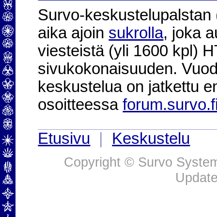
Survo-keskustelupalstan (2
aika ajoin
sukrolla
, joka 
viesteistä (yli 1600 kpl)
sivukokonaisuuden. Vuod
keskustelua on jatkettu e
osoitteessa
forum.survo.f
Etusivu
|
Keskustelu
Copyright © Survo Systems
Update