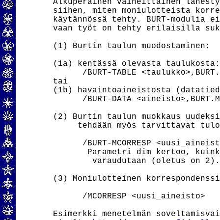
Alkuperäinen vaiheittainen lähesty
siihen, miten moniulotteista korre
käytännössä tehty. BURT-modulia ei
vaan työt on tehty erilaisilla suk
(1) Burtin taulun muodostaminen:

(1a) kentässä olevasta taulukosta:

      /BURT-TABLE <taulukko>,BURT.
tai

(1b) havaintoaineistosta (datatied
      /BURT-DATA <aineisto>,BURT.M
(2) Burtin taulun muokkaus uudeksi
     tehdään myös tarvittavat tulo
      /BURT-MCORRESP <uusi_aineist
       Parametri dim kertoo, kuink
        varaudutaan (oletus on 2).

(3) Moniulotteinen korrespondenssi
      /MCORRESP <uusi_aineisto> 

Esimerkki menetelmän soveltamisvai