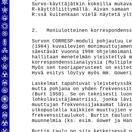
Survo-käyttäjätkin kokeilla mukava
R-käyttöliittymällä. Aivan samaan 
R:ssä kuitenkaan vielä näytetä ylt
2.   Moniulotteinen korrespondenss
Survon CORRESP-moduli pohjautuu Le
(1984) kuvailevien monimuuttujamen
säestävät vuonna 1998 ohjelmoimani
hallitaan menetelmän yleistettyä m
korrespondenssianalyysia (Multiple
Myös sen teoriaperusteet on esitet
Hyvä esitys löytyy myös mm. Goweri
Laskelmat tapahtuvat yleistetyssäk
mutta pohjana on yhden frekvenssit
(Burt 1950). Se on teknisesti luon
lohkolävistäjämatriisi, jonka lävi
muuttujan frekvenssijakaumat lävis
ulkopuolella kaikkien muuttujien v
frekvenssitaulukot. Burtin taulust
muunnelmia (ks. esim. Gower ja Han
Burtin taulu on siis keskeisessä o