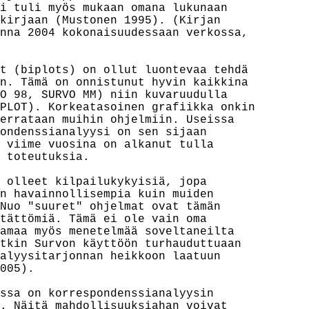
i tuli myös mukaan omana lukunaan

kirjaan (Mustonen 1995). (Kirjan

nna 2004 kokonaisuudessaan verkossa,

t (biplots) on ollut luontevaa tehdä

n. Tämä on onnistunut hyvin kaikkina

O 98, SURVO MM) niin kuvaruudulla

PLOT). Korkeatasoinen grafiikka onkin

errataan muihin ohjelmiin. Useissa

ondenssianalyysi on sen sijaan

 viime vuosina on alkanut tulla

 toteutuksia.

 olleet kilpailukykyisiä, jopa

n havainnollisempia kuin muiden

Nuo "suuret" ohjelmat ovat tämän

tättömiä. Tämä ei ole vain oma

amaa myös menetelmää soveltaneilta

tkin Survon käyttöön turhauduttuaan

alyysitarjonnan heikkoon laatuun

005).

ssa on korrespondenssianalyysin

. Näitä mahdollisuuksiahan voivat
