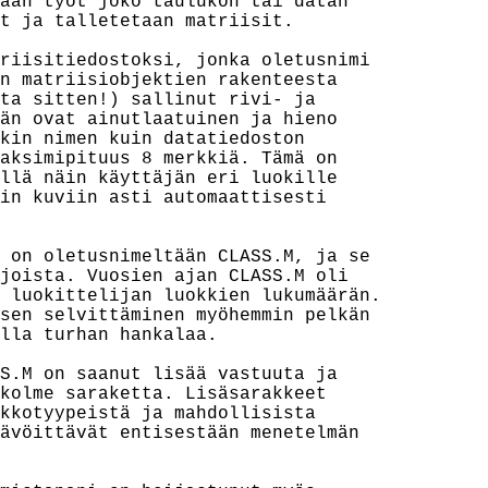
ään työt joko taulukon tai datan

t ja talletetaan matriisit.

riisitiedostoksi, jonka oletusnimi

n matriisiobjektien rakenteesta

ta sitten!) sallinut rivi- ja

än ovat ainutlaatuinen ja hieno

kin nimen kuin datatiedoston

aksimipituus 8 merkkiä. Tämä on

llä näin käyttäjän eri luokille

in kuviin asti automaattisesti

 on oletusnimeltään CLASS.M, ja se

joista. Vuosien ajan CLASS.M oli

 luokittelijan luokkien lukumäärän.

sen selvittäminen myöhemmin pelkän

lla turhan hankalaa.

S.M on saanut lisää vastuuta ja

kolme saraketta. Lisäsarakkeet

kkotyypeistä ja mahdollisista

ävöittävät entisestään menetelmän
