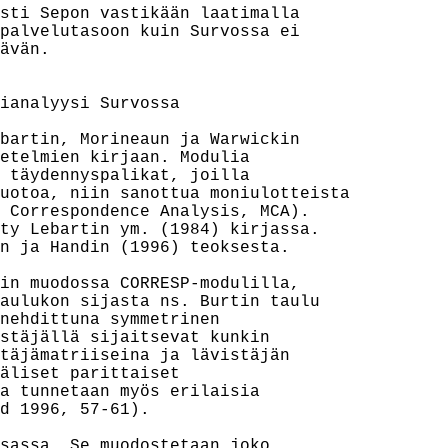
sti Sepon vastikään laatimalla

palvelutasoon kuin Survossa ei

ävän.

ianalyysi Survossa

bartin, Morineaun ja Warwickin

etelmien kirjaan. Modulia

 täydennyspalikat, joilla

uotoa, niin sanottua moniulotteista

 Correspondence Analysis, MCA).

ty Lebartin ym. (1984) kirjassa.

n ja Handin (1996) teoksesta.

in muodossa CORRESP-modulilla,

aulukon sijasta ns. Burtin taulu

nehdittuna symmetrinen

stäjällä sijaitsevat kunkin

täjämatriiseina ja lävistäjän

äliset parittaiset

a tunnetaan myös erilaisia

d 1996, 57-61).

sassa. Se muodostetaan joko
