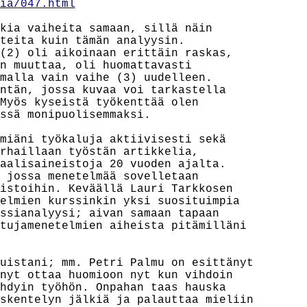
ia/047.html
kia vaiheita samaan, sillä näin

teita kuin tämän analyysin.

(2) oli aikoinaan erittäin raskas,

n muuttaa, oli huomattavasti

malla vain vaihe (3) uudelleen.

ntän, jossa kuvaa voi tarkastella

Myös kyseistä työkenttää olen

ssä monipuolisemmaksi.

miäni työkaluja aktiivisesti sekä

rhaillaan työstän artikkelia,

aalisaineistoja 20 vuoden ajalta.

 jossa menetelmää sovelletaan

istoihin. Keväällä Lauri Tarkkosen

elmien kurssinkin yksi suosituimpia

ssianalyysi; aivan samaan tapaan

tujamenetelmien aiheista pitämilläni

uistani; mm. Petri Palmu on esittänyt

nyt ottaa huomioon nyt kun vihdoin

hdyin työhön. Onpahan taas hauska

skentelyn jälkiä ja palauttaa mieliin
