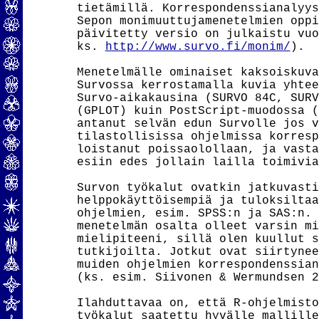
tietämillä. Korrespondenssianalyys
Sepon monimuuttujamenetelmien oppi
päivitetty versio on julkaistu vuo
ks. 
http://www.survo.fi/monim/
).

Menetelmälle ominaiset kaksoiskuva
Survossa kerrostamalla kuvia yhtee
Survo-aikakausina (SURVO 84C, SURV
(GPLOT) kuin PostScript-muodossa (
antanut selvän edun Survolle jos v
tilastollisissa ohjelmissa korresp
loistanut poissaolollaan, ja vasta
esiin edes jollain lailla toimivia
Survon työkalut ovatkin jatkuvasti
helppokäyttöisempiä ja tuloksiltaa
ohjelmien, esim. SPSS:n ja SAS:n. 
menetelmän osalta olleet varsin mi
mielipiteeni, sillä olen kuullut s
tutkijoilta. Jotkut ovat siirtynee
muiden ohjelmien korrespondenssian
(ks. esim. Siivonen & Wermundsen 2
Ilahduttavaa on, että R-ohjelmisto
työkalut saatettu hyvälle mallille