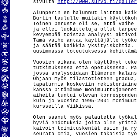
sivulta 
http://www.survo.fi/galler
Alunperin en halunnut laittaa kaik
Burtin taululle muitakin käyttökoh
Toinen peruste oli se, että vaihe 
ja ellei luokitteluja ollut tarpee
kevyempää toistaa analyysi aktivoi
Tämä vaihe antaa käyttäjälle työke
ja säätää kaikkia yksityiskohtia. 
uusimmassa toteutuksessa kehittämä
Vuosien aikana olen käyttänyt teke
tutkimuksessa että opetuksessa. Pa
jossa analysoidaan Itämeren kalans
Ohjaan myös tilastotieteen gradua,
tapaturmia koskeviin rekisteriaine
kanssa pitämämme monimuuttujamenet
aiheita tuntui olevan korresponden
kuin jo vuosina 1995-2001 monimuut
kursseilla Viikissä.

Olen saanut myös palautetta työkal
hyviä ehdotuksia joita olen yrittä
kaivoin toimituskentät esiin ja ry
seurata omia, vuosien takaisia työ