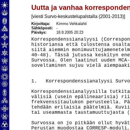
Uutta ja vanhaa korresponden
[viesti Survo-keskustelupalstalla (2001-2013)]
Kirjoittaja:
Kimmo Vehkalahti
Sähköposti:
-
Päiväys:
18.8.2005 20:23
Korrespondenssianalyysi (Correspon
historiansa että tulostensa osalta
siitä aiemmin monimuuttujamenetelm
40-48). Tässä jutussa keskityn ene
Survossa. Olen laatinut uuden MCA-
soveltaminen sujuu vielä aiempaaki
1.   Korrespondenssianalyysi Survo
Korrespondenssianalyysilla tutkita
välisiä (usein epälineaarisia) rii
frekvenssitaulukon perusteella. Pä
tehdään erilaisia päätelmiä. Kuvii
tai useammasta taustamuuttujasta (
Survossa on jo pitkään ollut hyvät
Perustan muodostaa CORRESP-moduli,