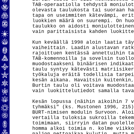
TAB-operaatiolla tehdystä moniulot
olevasta taulukosta tai suoraan ha
tapa on useimmiten kätevämpi, erit
luokkien määrä on suurempi. On huo
taulukko on aidosti moniulotteinen
vain parittaisista kahden luokitte
Kun keväällä 1998 aloin laatia täy
vaiheittain. Laadin alustavan ratk
rajoittuen kentässä annettuihin ta
TAB-komennoilla ja sovelsin tuollo
muodostaakseni binäärisen indikaat
taulu syntyy kätevästi matriisiker
työkaluja eräitä todellisia tarpei
kesän aikana. Havaitsin kuitenkin,
Burtin taulu oli voitava muodostaa
vain luokittelutiedot samalla tava
Kesän lopussa (näihin aikoihin 7 v
tyhmäksi" (ks. Mustonen 1996, 215)
BURT-nimisen modulin Survoon. Aloi
vertailla tuloksia sukroilla tekem
toimimaan, siirryin datan puolelle
homma alkoi toimia n. kolme viikko