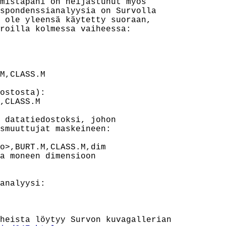
mistapani on heijastunut myös

spondenssianalyysia on Survolla

 ole yleensä käytetty suoraan,

roilla kolmessa vaiheessa:

M,CLASS.M

ostosta):

,CLASS.M

 datatiedostoksi, johon

smuuttujat maskeineen:

o>,BURT.M,CLASS.M,dim

a moneen dimensioon

analyysi:

heista löytyy Survon kuvagallerian
