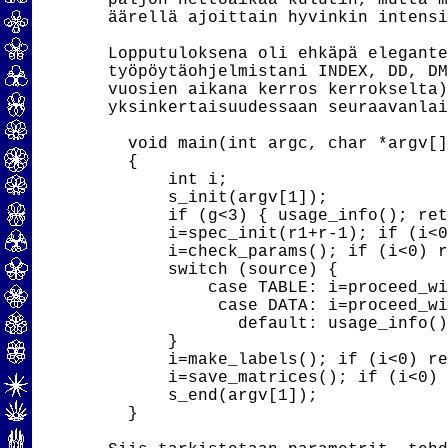
paljon nettoaikaa kulutin, mutta m
äärellä ajoittain hyvinkin intensi
Lopputuloksena oli ehkäpä elegante
työpöytäohjelmistani INDEX, DD, DM
vuosien aikana kerros kerrokselta)
yksinkertaisuudessaan seuraavanlai
  void main(int argc, char *argv[])
  {

      int i;

      s_init(argv[1]);

      if (g<3) { usage_info(); ret
      i=spec_init(r1+r-1); if (i<0
      i=check_params(); if (i<0) r
      switch (source) {

          case TABLE: i=proceed_wi
           case DATA: i=proceed_wi
             default: usage_info()
      }

      i=make_labels(); if (i<0) re
      i=save_matrices(); if (i<0) 
      s_end(argv[1]);

  }
