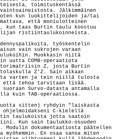
teisesta, toimituskentässä

vaintoaineistosta. Jälkimmäinen

oten kun luokittelijoiden ja/tai

mattava, että moniulotteinen

, kun taas Burtin taulu koostuu

lijan ristiintaulukoinneista.

dennyspalikoita, työskentelin

aisun vain sukrojen varaan

ulukoihin. Muokkasin niitä

in uutta COMB-operaatiota

torimatriisin Z, josta Burtin

tolaskulla Z'Z. Sain aikaan

ta varten ja tein niillä tulosta

 että tehoa tarvitaan lisää.

 suoraan Survo-datasta antamalla

lla kuin TAB-operaatiossa.

uotta sitten) ryhdyin "laiskasta

 ohjelmoidakseni C-kielellä

tin taulukoista jotta saatoin

iini. Kun sain taulukko-osuuden

. Modulin dokumentaatiosta päätellen

a myöhemmin. En osaa sanoa miten
