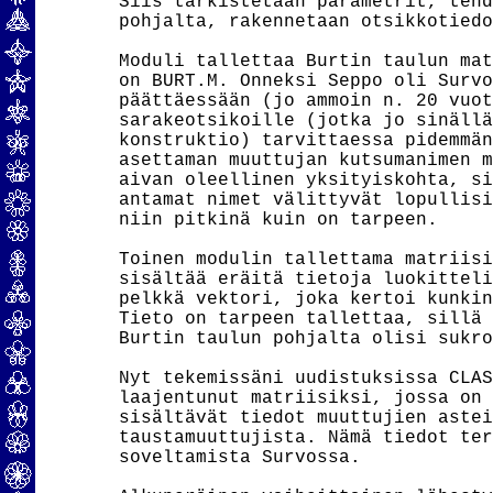
Siis tarkistetaan parametrit, tehd
pohjalta, rakennetaan otsikkotiedo
Moduli tallettaa Burtin taulun mat
on BURT.M. Onneksi Seppo oli Survo
päättäessään (jo ammoin n. 20 vuot
sarakeotsikoille (jotka jo sinällä
konstruktio) tarvittaessa pidemmän
asettaman muuttujan kutsumanimen m
aivan oleellinen yksityiskohta, si
antamat nimet välittyvät lopullisi
niin pitkinä kuin on tarpeen.

Toinen modulin tallettama matriisi
sisältää eräitä tietoja luokitteli
pelkkä vektori, joka kertoi kunkin
Tieto on tarpeen tallettaa, sillä 
Burtin taulun pohjalta olisi sukro
Nyt tekemissäni uudistuksissa CLAS
laajentunut matriisiksi, jossa on 
sisältävät tiedot muuttujien astei
taustamuuttujista. Nämä tiedot ter
soveltamista Survossa.
