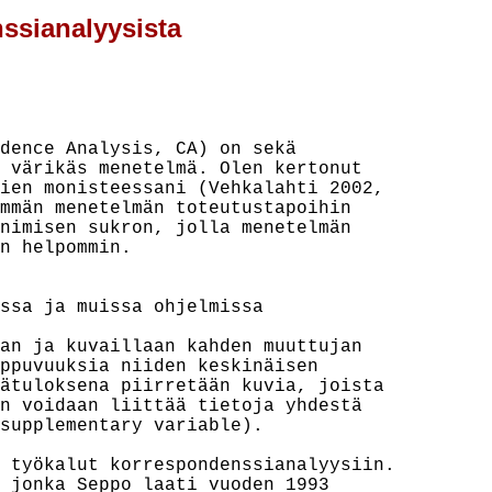
ssianalyysista
dence Analysis, CA) on sekä

 värikäs menetelmä. Olen kertonut

ien monisteessani (Vehkalahti 2002,

mmän menetelmän toteutustapoihin

nimisen sukron, jolla menetelmän

n helpommin.

ssa ja muissa ohjelmissa

an ja kuvaillaan kahden muuttujan

ppuvuuksia niiden keskinäisen

ätuloksena piirretään kuvia, joista

n voidaan liittää tietoja yhdestä

supplementary variable).

 työkalut korrespondenssianalyysiin.

 jonka Seppo laati vuoden 1993
