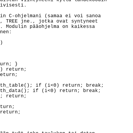
uistan viihtyneeni kyllä lähdekoodin

ivisesti.

in C-ohjelmani (samaa ei voi sanoa

, TREE jne., jotka ovat syntyneet

. Modulin pääohjelma on kaikessa

nen:



urn; }

) return;

eturn;

th_table(); if (i<0) return; break;

th_data(); if (i<0) return; break;

; return;

turn;

return;
