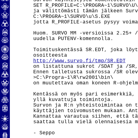
Survon käynnistystä komentotulkin 
SET R_PROFILE=C:\PROGRA~1\SURVO\U\
ja välittömästi tämän jälkeen Surv
C:\PROGRA~1\SURVO\u\S.EXE

jotta R_PROFILE-asetus pysyy voima
Huom. SURVO MM -versioissa 2.25+ /
uudella PUTENV-komennolla.

Toimituskentässä SR.EDT, joka löyt
http://www.survo.fi/tmp/SR.EDT
on listattuna sukrot /SDAT ja /SR,
Ennen talletusta sukrossa /SR olev
>C:\Progra~1\R\rw2001\bin\

on muutettava oman koneen R-ohjelm
Kentässä on myös pari esimerkkiä, 
yllä kuvattuja toimintoja.

Survon ja R:n yhteistoimintaa on t
käyttäjien toivomusten mukaan. Ant
Kannattaa varautua siihen, että tä
saattaa tulla vielä olennaisesia m