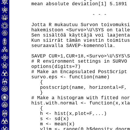
mean absolute deviation[1] 5.1891

                     - - -

Jotta R mukautuu Survon toivomuksi
hakemistoon <Survo>\U\SYS on talle
Sen sisältöä käyttäjä voi laajenta
Kun siirrät tämän viestin toimitus
seuraavalla SAVEP-komennolla.

SAVEP CUR+1,CUR+18,<Survo>\U\SYS\S
# R environment settings in SURVO 
options(digits=7)

# Make an Encapsulated PostScript 
survo.eps <- function(name)

   {

   postscript(name, horizontal=F, 
   }

# Make a histogram with fitted nor
hist.with.normal <- function(x,xla
   {

   h <- hist(x,plot=F,...)

   s <- sd(x)

   m <- mean(x)

   ylim <- range(0,h$density,dnorm