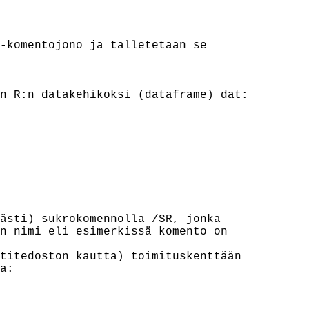
-komentojono ja talletetaan se

n R:n datakehikoksi (dataframe) dat:

ästi) sukrokomennolla /SR, jonka

n nimi eli esimerkissä komento on

titedoston kautta) toimituskenttään

a:
