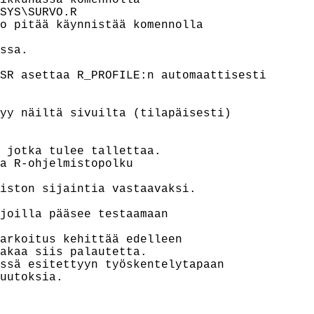
ikkunassa komennolla

SYS\SURVO.R

o pitää käynnistää komennolla

ssa.

SR asettaa R_PROFILE:n automaattisesti

yy näiltä sivuilta (tilapäisesti)

 jotka tulee tallettaa.

a R-ohjelmistopolku

iston sijaintia vastaavaksi.

joilla pääsee testaamaan

arkoitus kehittää edelleen

akaa siis palautetta.

ssä esitettyyn työskentelytapaan

uutoksia.
