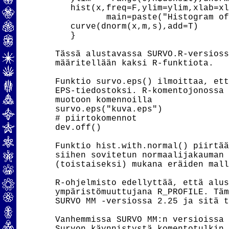
   hist(x,freq=F,ylim=ylim,xlab=xl
          main=paste("Histogram of
   curve(dnorm(x,m,s),add=T)

   }

Tässä alustavassa SURVO.R-versioss
määritellään kaksi R-funktiota.

Funktio survo.eps() ilmoittaa, ett
EPS-tiedostoksi. R-komentojonossa 
muotoon komennoilla

survo.eps("kuva.eps")

# piirtokomennot

dev.off()

Funktio hist.with.normal() piirtää
siihen sovitetun normaalijakauman 
(toistaiseksi) mukana eräiden mall
R-ohjelmisto edellyttää, että alus
ympäristömuuttujana R_PROFILE. Täm
SURVO MM -versiossa 2.25 ja sitä t
Vanhemmissa SURVO MM:n versioissa 