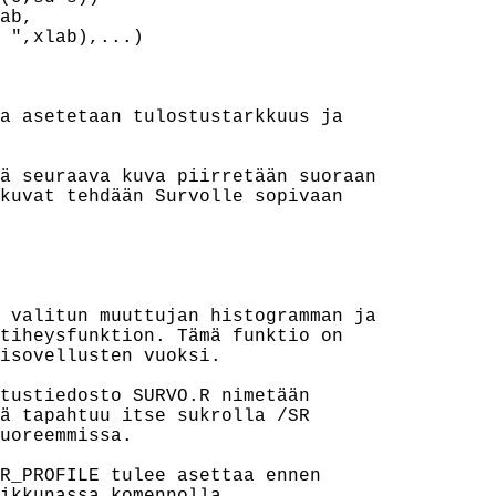
ab,

 ",xlab),...)

a asetetaan tulostustarkkuus ja

ä seuraava kuva piirretään suoraan

kuvat tehdään Survolle sopivaan

 valitun muuttujan histogramman ja

tiheysfunktion. Tämä funktio on

isovellusten vuoksi.

tustiedosto SURVO.R nimetään

ä tapahtuu itse sukrolla /SR

uoreemmissa.

R_PROFILE tulee asettaa ennen
