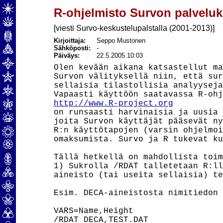
R-ohjelmisto Survon palvelu
[viesti Survo-keskustelupalstalla (2001-2013)]
Kirjoittaja:
Seppo Mustonen
Sähköposti:
-
Päiväys:
22.5.2005 10:03
Olen kevään aikana katsastellut ma
Survon välityksellä niin, että sur
sellaisia tilastollisia analyyseja
http://www.R-project.org
on runsaasti harvinaisia ja uusia 
joita Survon käyttäjät pääsevät ny
R:n käyttötapojen (varsin ohjelmoi
omaksumista. Survo ja R tukevat ku
Tällä hetkellä on mahdollista toim
1) Sukrolla /RDAT talletetaan R:ll
aineisto (tai useita sellaisia) te
Esim. DECA-aineistosta nimitiedon 
VARS=Name,Height

/RDAT DECA,TEST.DAT
