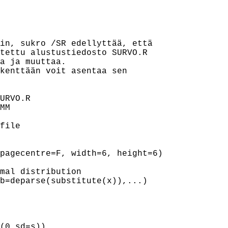
in, sukro /SR edellyttää, että

tettu alustustiedosto SURVO.R

a ja muuttaa.

kenttään voit asentaa sen

URVO.R

MM

file

pagecentre=F, width=6, height=6)

mal distribution

b=deparse(substitute(x)),...)

(0,sd=s))
