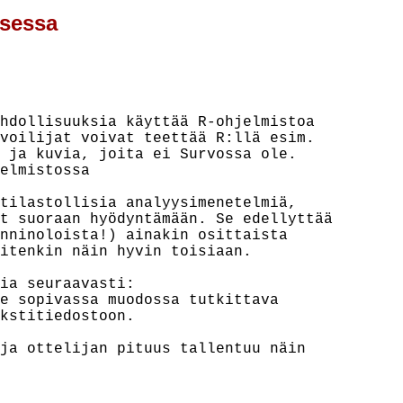
ksessa
hdollisuuksia käyttää R-ohjelmistoa

voilijat voivat teettää R:llä esim.

 ja kuvia, joita ei Survossa ole.

tilastollisia analyysimenetelmiä,

t suoraan hyödyntämään. Se edellyttää

nninoloista!) ainakin osittaista

itenkin näin hyvin toisiaan.

ia seuraavasti:

e sopivassa muodossa tutkittava

kstitiedostoon.

ja ottelijan pituus tallentuu näin
