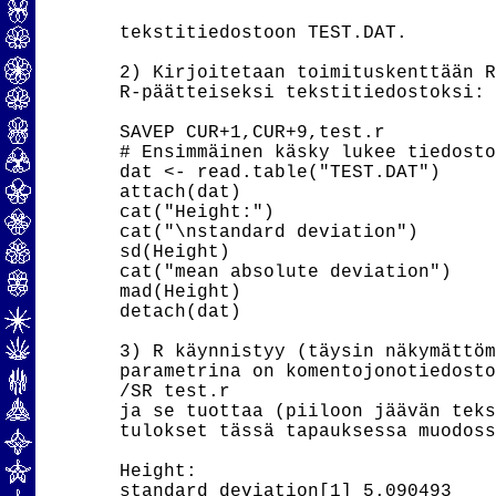
tekstitiedostoon TEST.DAT.

2) Kirjoitetaan toimituskenttään R
R-päätteiseksi tekstitiedostoksi:

SAVEP CUR+1,CUR+9,test.r

# Ensimmäinen käsky lukee tiedosto
dat <- read.table("TEST.DAT")

attach(dat)

cat("Height:")

cat("\nstandard deviation")

sd(Height)

cat("mean absolute deviation")

mad(Height)

detach(dat)

3) R käynnistyy (täysin näkymättöm
parametrina on komentojonotiedosto
/SR test.r

ja se tuottaa (piiloon jäävän teks
tulokset tässä tapauksessa muodoss
Height:

standard deviation[1] 5.090493
