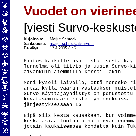
Vuodet on vierinee
[viesti Survo-keskust
Kirjoittaja:
Marjut Schreck
Sähköposti:
marjut.schreck'at'survo.fi
Päiväys:
12.4.2005 8:46
Kiitos kaikille osallistumisesta käyt
Tunnelma oli tiivis ja uusia Survo-ki
aivankuin aiemmilla kerroillakin.

Moni kyseli laivalla, että monesko ri
antaa kyllä väärän vastauksen muistel
Survo Käyttäjäyhdistys on perustettu 
kevät-seminaari risteilyn merkeissä t
järjestyksessään 16!!!

Eipä siis kestä kauaakaan, kun voimme
koska asiaa tuntuu aina olevan enemmä
jotain kaukaisempaa kohdetta kuin Tuk