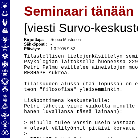
Seminaari tänään 
[viesti Survo-keskust
Kirjoittaja:
Seppo Mustonen
Sähköposti:
-
Päiväys:
1.3.2005 9:52
Tilastollisen tietojenkäsittelyn semi
Psykologian laitoksella huoneessa 229
Petri Palmu esittelee aineistojen muo
RESHAPE-sukroa.

Tilaisuuden alussa (tai lopussa) on e
teon "filosofiaa" yleisemminkin.

Lisäpontimena keskustelulle:

Petri lähetti viime viikolla minulle 
hänen luvallansa tässä lainaan):

> Minulla tulee Varsin usein vastaan 
> olevat välilyönnit pitäisi korvata 
> 
