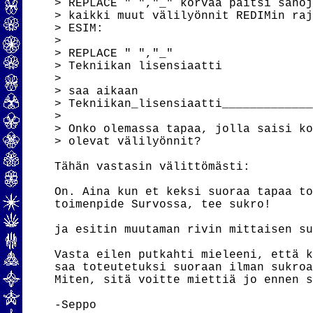
> REPLACE " ","_" korvaa paitsi sanoj
> kaikki muut välilyönnit REDIMin raj
> ESIM:

> 

> REPLACE " ","_"

> Tekniikan lisensiaatti

> 

> saa aikaan

> Tekniikan_lisensiaatti_____________
> 

> Onko olemassa tapaa, jolla saisi ko
> olevat välilyönnit?

Tähän vastasin välittömästi:

On. Aina kun et keksi suoraa tapaa to
toimenpide Survossa, tee sukro!

ja esitin muutaman rivin mittaisen su
Vasta eilen putkahti mieleeni, että k
saa toteutetuksi suoraan ilman sukroa
Miten, sitä voitte miettiä jo ennen s