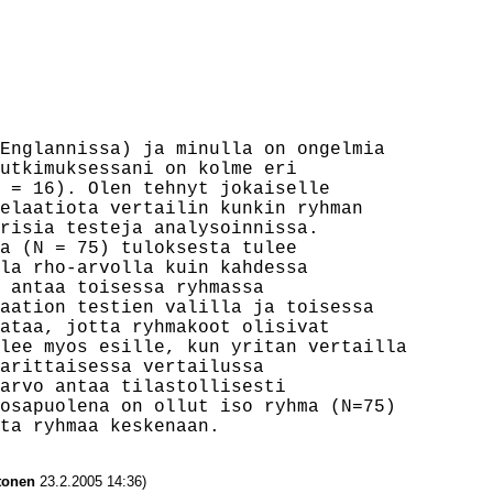
Englannissa) ja minulla on ongelmia

utkimuksessani on kolme eri

 = 16). Olen tehnyt jokaiselle

elaatiota vertailin kunkin ryhman

risia testeja analysoinnissa.

a (N = 75) tuloksesta tulee

la rho-arvolla kuin kahdessa

 antaa toisessa ryhmassa

aation testien valilla ja toisessa

ataa, jotta ryhmakoot olisivat

lee myos esille, kun yritan vertailla

arittaisessa vertailussa

arvo antaa tilastollisesti

osapuolena on ollut iso ryhma (N=75)

tonen
23.2.2005 14:36)