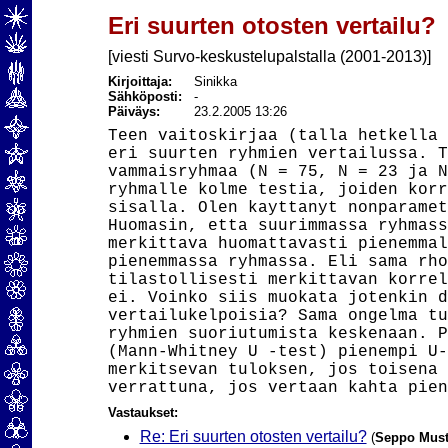
Eri suurten otosten vertailu?
[viesti Survo-keskustelupalstalla (2001-2013)]
Kirjoittaja:
Sinikka
Sähköposti:
-
Päiväys:
23.2.2005 13:26
Teen vaitoskirjaa (talla hetkella 
eri suurten ryhmien vertailussa. T
vammaisryhmaa (N = 75, N = 23 ja N
ryhmalle kolme testia, joiden korr
sisalla. Olen kayttanyt nonparamet
Huomasin, etta suurimmassa ryhmass
merkittava huomattavasti pienemmal
pienemmassa ryhmassa. Eli sama rho
tilastollisesti merkittavan korrel
ei. Voinko siis muokata jotenkin d
vertailukelpoisia? Sama ongelma tu
ryhmien suoriutumista keskenaan. P
(Mann-Whitney U -test) pienempi U-
merkitsevan tuloksen, jos toisena 
Vastaukset:
Re: Eri suurten otosten vertailu?
(
Seppo Mus