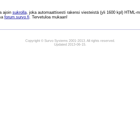
a ajoin
sukrolla
, joka automaattisesti rakensi viesteistä (yli 1600 kpl) HTM
ssa
forum.survo.fi
. Tervetuloa mukaan!
Copyright © Survo Systems 2001-2013. All rights reserved.
Updated 2013-06-15.