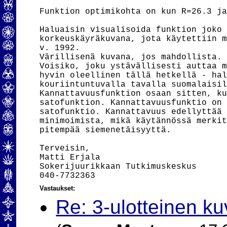
Funktion optimikohta on kun R=26.3 ja
Haluaisin visualisoida funktion joko 
korkeuskäyräkuvana, jota käytettiin m
v. 1992.

Värillisenä kuvana, jos mahdollista. 
Voisiko, joku ystävällisesti auttaa m
hyvin oleellinen tällä hetkellä - hal
kouriintuntuvalla tavalla suomalaisil
Kannattavuusfunktion osaan sitten, ku
satofunktion. Kannattavuusfunktio on 
satofunktio. Kannattavuus edellyttää 
minimoimista, mikä käytännössä merkit
pitempää siemenetäisyyttä.

Terveisin,

Matti Erjala

Sokerijuurikkaan Tutkimuskeskus

Vastaukset:
Re: 3-ulotteinen k