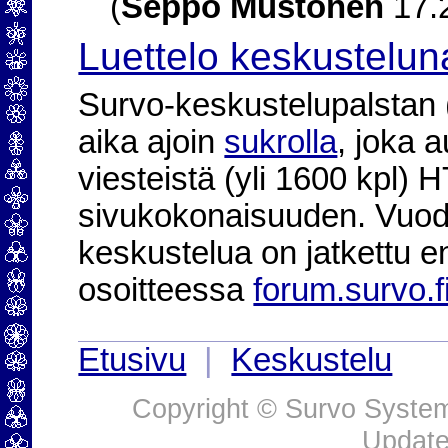
(
Seppo Mustonen
17.2
Luettelo keskustelun
Survo-keskustelupalstan (2
aika ajoin
sukrolla
, joka 
viesteistä (yli 1600 kpl)
sivukokonaisuuden. Vuod
keskustelua on jatkettu e
osoitteessa
forum.survo.f
Etusivu
|
Keskustelu
Copyright © Survo Systems
Update