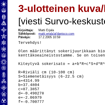
3-ulotteinen kuv
[viesti Survo-keskust
Kirjoittaja:
Matti Erjala
Sähköposti:
matti.erjala'at'danisco.com
Päiväys:
17.2.2005 10:59
Tervehdys!

Olen määrittänyt sokerijuurikkaan bio
kenttäkoeaineistostamme. Se on toisen
Kiteytyvä sokerisato = a+b*R+c*S+d*R^
R=Riviäli cm (10-100 cm)

S=Siemenetäisyys (6-22.5 cm)

a=4314.99

b=37.4804

c=87.3857

d=-0.490278

e=-2.06979

f=-0.700777
