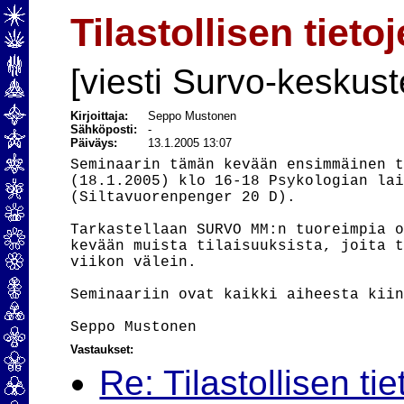
Tilastollisen tiet
[viesti Survo-keskust
Kirjoittaja:
Seppo Mustonen
Sähköposti:
-
Päiväys:
13.1.2005 13:07
Seminaarin tämän kevään ensimmäinen t
(18.1.2005) klo 16-18 Psykologian lai
(Siltavuorenpenger 20 D).

Tarkastellaan SURVO MM:n tuoreimpia o
kevään muista tilaisuuksista, joita t
viikon välein.

Seminaariin ovat kaikki aiheesta kiin
Vastaukset:
Re: Tilastollisen ti