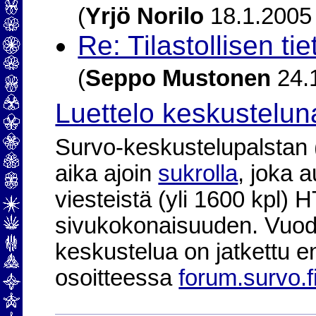
(
Yrjö Norilo
18.1.2005
Re: Tilastollisen ti
(
Seppo Mustonen
24.1
Luettelo keskustelun
Survo-keskustelupalstan (2
aika ajoin
sukrolla
, joka 
viesteistä (yli 1600 kpl)
sivukokonaisuuden. Vuod
keskustelua on jatkettu e
osoitteessa
forum.survo.f