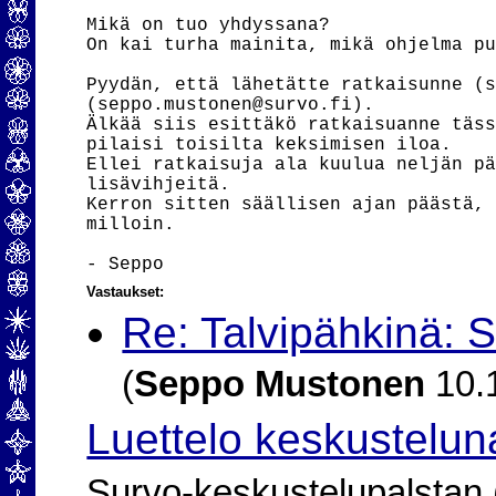
Mikä on tuo yhdyssana?

On kai turha mainita, mikä ohjelma pu
Pyydän, että lähetätte ratkaisunne (s
(seppo.mustonen@survo.fi).

Älkää siis esittäkö ratkaisuanne täss
pilaisi toisilta keksimisen iloa.

Ellei ratkaisuja ala kuulua neljän pä
lisävihjeitä.

Kerron sitten säällisen ajan päästä, 
milloin.

Vastaukset:
Re: Talvipähkinä: 
(
Seppo Mustonen
10.1
Luettelo keskustelun
Survo-keskustelupalstan (2