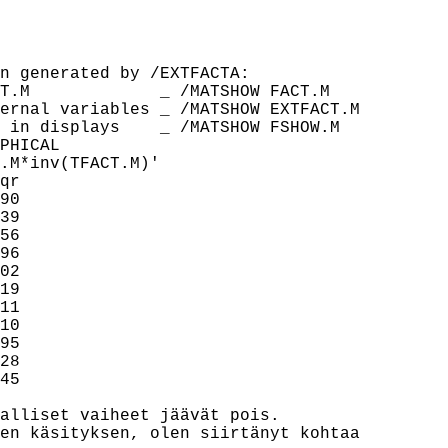
n generated by /EXTFACTA:

T.M             _ /MATSHOW FACT.M

ernal variables _ /MATSHOW EXTFACT.M

 in displays    _ /MATSHOW FSHOW.M

PHICAL

.M*inv(TFACT.M)'

qr

90

39

56

96

02

19

11

10

95

28

45

alliset vaiheet jäävät pois.

en käsityksen, olen siirtänyt kohtaa
