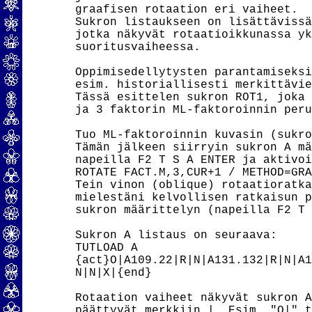
graafisen rotaation eri vaiheet.

Sukron listaukseen on lisättävissä
jotka näkyvät rotaatioikkunassa yk
suoritusvaiheessa.

Oppimisedellytysten parantamiseksi
esim. historiallisesti merkittävie
Tässä esittelen sukron ROT1, joka 
ja 3 faktorin ML-faktoroinnin peru
Tuo ML-faktoroinnin kuvasin (sukro
Tämän jälkeen siirryin sukron A mä
napeilla F2 T S A ENTER ja aktivoi
ROTATE FACT.M,3,CUR+1 / METHOD=GRA
Tein vinon (oblique) rotaatioratka
mielestäni kelvollisen ratkaisun p
sukron määrittelyn (napeilla F2 T 
Sukron A listaus on seuraava:

TUTLOAD A

{act}O|A109.22|R|N|A131.132|R|N|A1
N|N|X|{end}

Rotaation vaiheet näkyvät sukron A
päättyvät merkkiin |. Esim. "O|" t