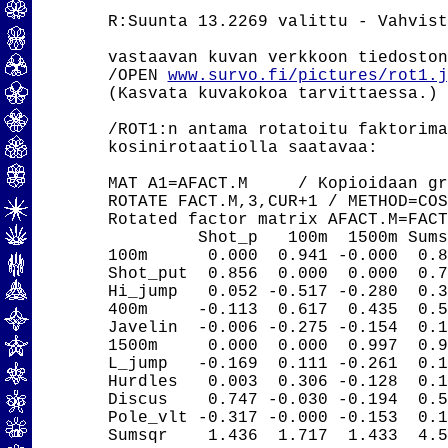
R:Suunta 13.2269 valittu - Vahvist
vastaavan kuvan verkkoon tiedoston
/OPEN 
www.survo.fi/pictures/rot1.j
(Kasvata kuvakokoa tarvittaessa.)

/ROT1:n antama rotatoitu faktorima
kosinirotaatiolla saatavaa:

MAT A1=AFACT.M     / Kopioidaan gr
ROTATE FACT.M,3,CUR+1 / METHOD=COS

Rotated factor matrix AFACT.M=FACT
         Shot_p   100m  1500m Sums
100m      0.000  0.941 -0.000  0.8
Shot_put  0.856  0.000  0.000  0.7
Hi_jump   0.052 -0.517 -0.280  0.3
400m     -0.113  0.617  0.435  0.5
Javelin  -0.006 -0.275 -0.154  0.1
1500m     0.000  0.000  0.997  0.9
L_jump   -0.169  0.111 -0.261  0.1
Hurdles   0.003  0.306 -0.128  0.1
Discus    0.747 -0.030 -0.194  0.5
Pole_vlt -0.317 -0.000 -0.153  0.1
Sumsqr    1.436  1.717  1.433  4.5