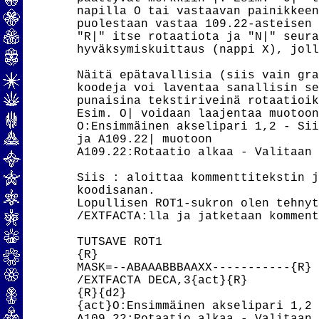
napilla O tai vastaavan painikkeen
puolestaan vastaa 109.22-asteisen 
"R|" itse rotaatiota ja "N|" seura
hyväksymiskuittaus (nappi X), joll
Näitä epätavallisia (siis vain gra
koodeja voi laventaa sanallisin se
punaisina tekstiriveinä rotaatioik
Esim. O| voidaan laajentaa muotoon

O:Ensimmäinen akselipari 1,2 - Sii
ja A109.22| muotoon

A109.22:Rotaatio alkaa - Valitaan 
Siis : aloittaa kommenttitekstin j
koodisanan.

Lopullisen ROT1-sukron olen tehnyt
/EXTFACTA:lla ja jatketaan komment
TUTSAVE ROT1

{R}

MASK=--ABAAABBBAAXX-----------{R}

/EXTFACTA DECA,3{act}{R}

{R}{d2}

{act}O:Ensimmäinen akselipari 1,2 