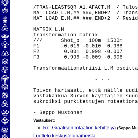
/TRAN-LEASTSQR A1,AFACT.M  / Tulos
MAT LOAD L.M,##.###,END+2  / Trans
MAT LOAD E.M,##.###,END+2  / Resid
MATRIX L.M

Transformation_matrix

///      Shot_p   100m  1500m

F1       -0.016 -0.010  0.988

F2        0.001  0.998 -0.007

F3        0.996 -0.009 -0.006

Transformaatiomatriisi L.M osoitta
                    - - -

Toivon hartaasti, että näille uudi
vastakaikua Survon käyttäjien suun
sukroiksi purkitettujen rotaatiora
Vastaukset:
Re: Graafisen rotaation kehittelyä
(
Seppo Mu
Luettelo keskustelunaiheista