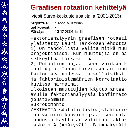
Graafisen rotaation kehittelyä
[viesti Survo-keskustelupalstalla (2001-2013)]
Kirjoittaja:
Seppo Mustonen
Sähköposti:
-
Päiväys:
13.12.2004 15:18
Faktorianalyysin graafisen rotaati
yleistetty Lauri Tarkkosen ehdotta
1) On mahdollista valita mitkä muu
projektioissa. Kun muuttujia on pa
selkeyttää tarkastelua.

2) Rotaation ohjaamiseen voidaan k
muuttujia. Tähän tarvitaan ao. muu
faktoriavaruudessa ja sellaisiksi 
ja faktoripistemäärien korrelaatio
kuvissa harmaina.

Ulkoisten muuttujien käyttö antaa 
avulla faktorianalyysia konfirmato
joustavammin.

Sukrokomento

/EXTFACTA <datatiedosto>,<faktorie
luo valmiin kaavion graafisen rota
muodossa käyttäjän valittua faktor
maskein A (=näkyvät), B (=näkymätt