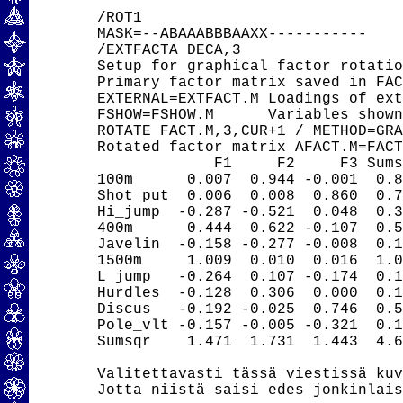
/ROT1

MASK=--ABAAABBBAAXX-----------

/EXTFACTA DECA,3

Setup for graphical factor rotatio
Primary factor matrix saved in FAC
EXTERNAL=EXTFACT.M Loadings of ext
FSHOW=FSHOW.M      Variables shown
ROTATE FACT.M,3,CUR+1 / METHOD=GRA
Rotated factor matrix AFACT.M=FACT
             F1     F2     F3 Sums
100m      0.007  0.944 -0.001  0.8
Shot_put  0.006  0.008  0.860  0.7
Hi_jump  -0.287 -0.521  0.048  0.3
400m      0.444  0.622 -0.107  0.5
Javelin  -0.158 -0.277 -0.008  0.1
1500m     1.009  0.010  0.016  1.0
L_jump   -0.264  0.107 -0.174  0.1
Hurdles  -0.128  0.306  0.000  0.1
Discus   -0.192 -0.025  0.746  0.5
Pole_vlt -0.157 -0.005 -0.321  0.1
Sumsqr    1.471  1.731  1.443  4.6
Valitettavasti tässä viestissä kuv
Jotta niistä saisi edes jonkinlais