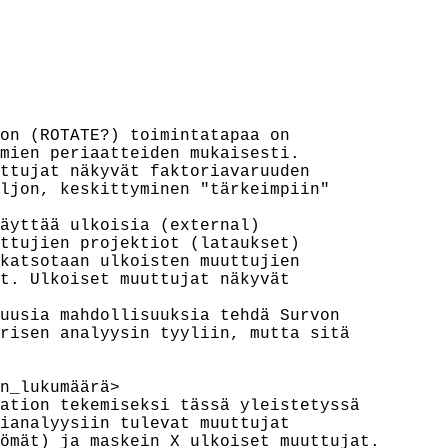
on (ROTATE?) toimintatapaa on

mien periaatteiden mukaisesti.

ttujat näkyvät faktoriavaruuden

ljon, keskittyminen "tärkeimpiin"

äyttää ulkoisia (external)

ttujien projektiot (lataukset)

katsotaan ulkoisten muuttujien

t. Ulkoiset muuttujat näkyvät

uusia mahdollisuuksia tehdä Survon

risen analyysin tyyliin, mutta sitä

n_lukumäärä> 

ation tekemiseksi tässä yleistetyssä

ianalyysiin tulevat muuttujat

ömät) ja maskein X ulkoiset muuttujat.
