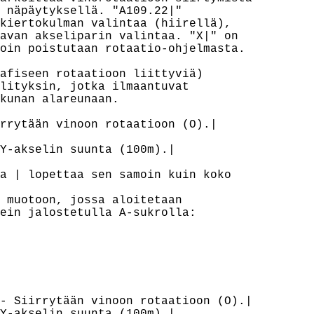
 näpäytyksellä. "A109.22|"

kiertokulman valintaa (hiirellä),

avan akseliparin valintaa. "X|" on

oin poistutaan rotaatio-ohjelmasta.

afiseen rotaatioon liittyviä)

lityksin, jotka ilmaantuvat

kunan alareunaan.

rrytään vinoon rotaatioon (O).|

Y-akselin suunta (100m).|

a | lopettaa sen samoin kuin koko

 muotoon, jossa aloitetaan

ein jalostetulla A-sukrolla:

- Siirrytään vinoon rotaatioon (O).|
