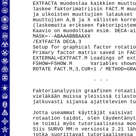
EXTFACTA muodostaa kaikkien muuttu
laskee faktorimatriisin FACT.M muu
ja ulkoisten muuttujien lataukset 
muuttujien A,B ja X välisten korre
(laskematta erikseen faktoripistem
Kaavio on muodoltaan esim. DECA-ai
MASK=--ABAAABBBAAXX

/EXTFACTA DECA,3

Setup for graphical factor rotatio
Primary factor matrix saved in FAC
EXTERNAL=EXTFACT.M Loadings of ext
FSHOW=FSHOW.M      Variables shown
ROTATE FACT.M,3,CUR+1 / METHOD=GRA
                    - - -

Faktorianalyysin graafinen rotaati
vieläkään muissa yleisissä tilasto
jatkuvasti sijansa ajattelevien tu
Jotta useammat käyttäjät saisivat 
rotaation taidot, olen täydentänyt
se toimii myös tutoriaalisessa moo
Siis SURVO MM:n versiosta 2.21 läh
jotka suorittavat tutoriaalisessa 