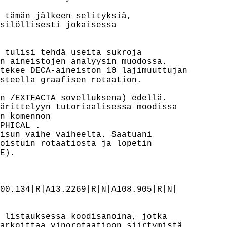
 tämän jälkeen selityksiä,

silöllisesti jokaisessa

 tulisi tehdä useita sukroja

n aineistojen analyysin muodossa.

tekee DECA-aineiston 10 lajimuuttujan

steella graafisen rotaation.

n /EXTFACTA sovelluksena) edellä.

ärittelyyn tutoriaalisessa moodissa

n komennon

PHICAL .

isun vaihe vaiheelta. Saatuani

oistuin rotaatiosta ja lopetin

E).

00.134|R|A13.2269|R|N|A108.905|R|N|

 listauksessa koodisanoina, jotka

arkoittaa vinorotaatioon siirtymistä
