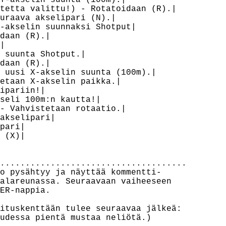
Y-akselin suunta (100m).|

tetta valittu!) - Rotatoidaan (R).|

uraava akselipari (N).|

-akselin suunnaksi Shotput|

daan (R).|



 suunta Shotput.|

daan (R).|

 uusi X-akselin suunta (100m).|

etaan X-akselin paikka.|

ipariin!|

seli 100m:n kautta!|

- Vahvistetaan rotaatio.|

akselipari|

pari|

 (X)|

.....................................

o pysähtyy ja näyttää kommentti-

alareunassa. Seuraavaan vaiheeseen

ER-nappia.

ituskenttään tulee seuraavaa jälkeä:

udessa pientä mustaa neliötä.)
