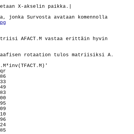
etaan X-akselin paikka.|

a, jonka Survosta avataan komennolla

pg
triisi AFACT.M vastaa erittäin hyvin

aafisen rotaation tulos matriisiksi A.

.M*inv(TFACT.M)'

qr

86

33

49

83

00

95

09

10

96

24

85
