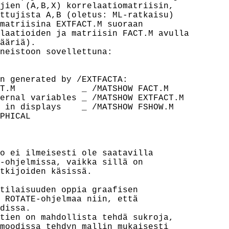
jien (A,B,X) korrelaatiomatriisin,

ttujista A,B (oletus: ML-ratkaisu)

matriisina EXTFACT.M suoraan

laatioiden ja matriisin FACT.M avulla

ääriä).

neistoon sovellettuna:

n generated by /EXTFACTA:

T.M             _ /MATSHOW FACT.M

ernal variables _ /MATSHOW EXTFACT.M

 in displays    _ /MATSHOW FSHOW.M

PHICAL

o ei ilmeisesti ole saatavilla

-ohjelmissa, vaikka sillä on

tkijoiden käsissä.

tilaisuuden oppia graafisen

 ROTATE-ohjelmaa niin, että

dissa.

tien on mahdollista tehdä sukroja,

moodissa tehdyn mallin mukaisesti
