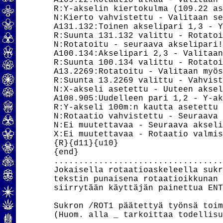
A109.22:Rotaatio alkaa - Valitaan 
R:Y-akselin kiertokulma (109.22 as
N:Kierto vahvistettu - Valitaan se
A131.132:Toinen akselipari 1,3 - Y
R:Suunta 131.132 valittu - Rotatoi
N:Rotatoitu - seuraava akselipari!|
A100.134:Akselipari 2,3 - Valitaan
R:Suunta 100.134 valittu - Rotatoi
A13.2269:Rotatoitu - Valitaan myös
R:Suunta 13.2269 valittu - Vahvist
N:X-akseli asetettu - Uuteen aksel
A108.905:Uudelleen pari 1,2 - Y-ak
R:Y-akseli 100m:n kautta asetettu 
N:Rotaatio vahvistettu - Seuraava 
N:Ei muutettavaa - Seuraava akseli
X:Ei muutettavaa - Rotaatio valmis
{R}{d11}{u10}

{end}

..................................
Jokaisella rotaatioaskeleella sukr
tekstin punaisena rotaatioikkunan 
siirrytään käyttäjän painettua ENT
Sukron /ROT1 päätettyä työnsä toim
(Huom. alla _ tarkoittaa todellisu