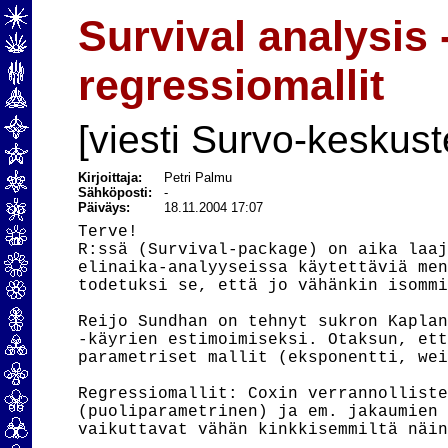
Survival analysis
regressiomallit
[viesti Survo-keskust
Kirjoittaja:
Petri Palmu
Sähköposti:
-
Päiväys:
18.11.2004 17:07
Terve!

R:ssä (Survival-package) on aika laaj
elinaika-analyyseissa käytettäviä men
todetuksi se, että jo vähänkin isommi
Reijo Sundhan on tehnyt sukron Kaplan
-käyrien estimoimiseksi. Otaksun, ett
parametriset mallit (eksponentti, wei
Regressiomallit: Coxin verrannolliste
(puoliparametrinen) ja em. jakaumien 
vaikuttavat vähän kinkkisemmiltä näin