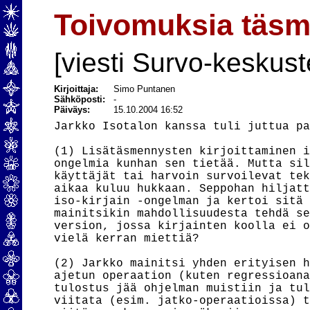
Toivomuksia täsm
[viesti Survo-keskust
Kirjoittaja:
Simo Puntanen
Sähköposti:
-
Päiväys:
15.10.2004 16:52
Jarkko Isotalon kanssa tuli juttua pa
(1) Lisätäsmennysten kirjoittaminen i
ongelmia kunhan sen tietää. Mutta sil
käyttäjät tai harvoin survoilevat tek
aikaa kuluu hukkaan. Seppohan hiljatt
iso-kirjain -ongelman ja kertoi sitä 
mainitsikin mahdollisuudesta tehdä se
version, jossa kirjainten koolla ei o
vielä kerran miettiä?

(2) Jarkko mainitsi yhden erityisen h
ajetun operaation (kuten regressioana
tulostus jää ohjelman muistiin ja tul
viitata (esim. jatko-operaatioissa) t