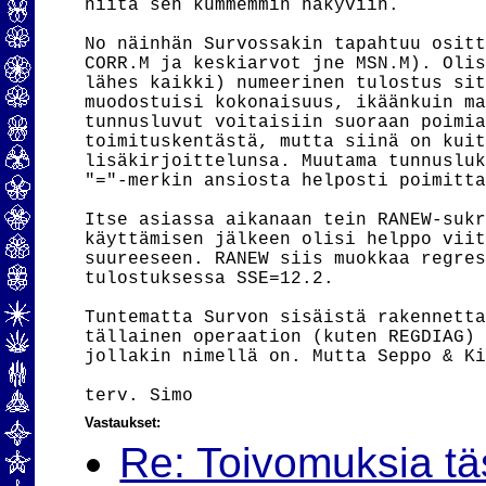
niitä sen kummemmin näkyviin.

No näinhän Survossakin tapahtuu ositt
CORR.M ja keskiarvot jne MSN.M). Olis
lähes kaikki) numeerinen tulostus sit
muodostuisi kokonaisuus, ikäänkuin ma
tunnusluvut voitaisiin suoraan poimia
toimituskentästä, mutta siinä on kuit
lisäkirjoittelunsa. Muutama tunnusluk
"="-merkin ansiosta helposti poimitta
Itse asiassa aikanaan tein RANEW-sukr
käyttämisen jälkeen olisi helppo viit
suureeseen. RANEW siis muokkaa regres
tulostuksessa SSE=12.2.

Tuntematta Survon sisäistä rakennetta
tällainen operaation (kuten REGDIAG) 
jollakin nimellä on. Mutta Seppo & Ki
Vastaukset:
Re: Toivomuksia t