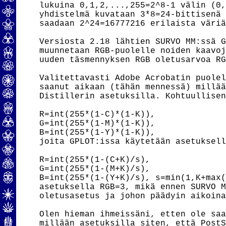
lukuina 0,1,2,...,255=2^8-1 välin (0,
yhdistelmä kuvataan 3*8=24-bittisenä 
saadaan 2^24=16777216 erilaista väriä
Versiosta 2.18 lähtien SURVO MM:ssä G
muunnetaan RGB-puolelle noiden kaavoj
uuden täsmennyksen RGB oletusarvoa RG
Valitettavasti Adobe Acrobatin puolel
saanut aikaan (tähän mennessä) millää
Distillerin asetuksilla. Kohtuullisen
R=int(255*(1-C)*(1-K)),

G=int(255*(1-M)*(1-K)),

B=int(255*(1-Y)*(1-K)),

joita GPLOT:issa käytetään asetuksell
R=int(255*(1-(C+K)/s),

G=int(255*(1-(M+K)/s),

B=int(255*(1-(Y+K)/s), s=min(1,K+max(
asetuksella RGB=3, mikä ennen SURVO M
oletusasetus ja johon päädyin aikoina
Olen hieman ihmeissäni, etten ole saa
millään asetuksilla siten, että PostS