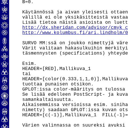
B=0.

Käytännössä ja aivan yleisesti ottaen
välillä ei ole yksikäsitteistä vastaa
http://dx.sheridan.com/advisor/cmyk_
http://www.kolumbus.fi/ari.lindholm/
SURVO MM:ssä on joukko nimettyjä väre
Värit valitaan hakasulkuihin merkityi
täsmennysten (specifications) yhteyde
Esim.

HEADER=[RED],Mallikuva_1

tai

HEADER=[color(0.333,1,1,0)],Mallikuva
tuottaa punaisen otsikon.

GPLOT:issa color-määritys on tulossa 
Se lisää edelleen PostScript- ja kuva
samankaltaisuutta.

Aikaisemmissa versioissa esim. siniha
nimetty) saadaan GPLOT:issa kuvan ots
HEADER=[c(-1)],Mallikuva_1  FILL(-1)=
Värien valinnassa on suureksi avuksi 