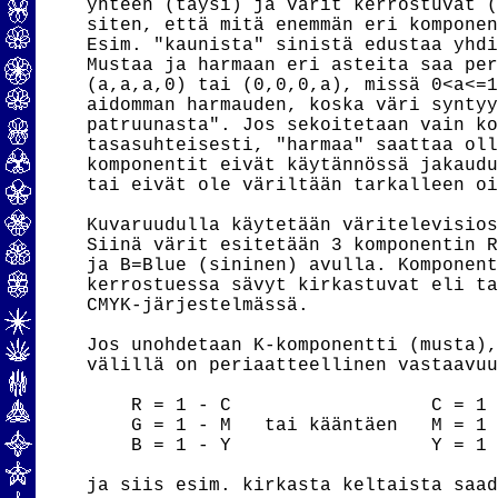
yhteen (täysi) ja värit kerrostuvat (
siten, että mitä enemmän eri komponen
Esim. "kaunista" sinistä edustaa yhdi
Mustaa ja harmaan eri asteita saa per
(a,a,a,0) tai (0,0,0,a), missä 0<a<=1
aidomman harmauden, koska väri syntyy
patruunasta". Jos sekoitetaan vain ko
tasasuhteisesti, "harmaa" saattaa oll
komponentit eivät käytännössä jakaudu
tai eivät ole väriltään tarkalleen oi
Kuvaruudulla käytetään väritelevisios
Siinä värit esitetään 3 komponentin R
ja B=Blue (sininen) avulla. Komponent
kerrostuessa sävyt kirkastuvat eli ta
CMYK-järjestelmässä.

Jos unohdetaan K-komponentti (musta),
välillä on periaatteellinen vastaavuu
    R = 1 - C                  C = 1 
    G = 1 - M   tai kääntäen   M = 1 
    B = 1 - Y                  Y = 1 
ja siis esim. kirkasta keltaista saad