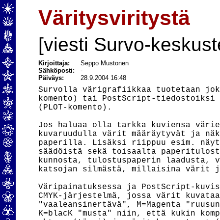
Väritysviritystä
[viesti Survo-keskust
Kirjoittaja:
Seppo Mustonen
Sähköposti:
-
Päiväys:
28.9.2004 16:48
Survolla värigrafiikkaa tuotetaan jok
komento) tai PostScript-tiedostoiksi 
(PLOT-komento).

Jos haluaa olla tarkka kuviensa värie
kuvaruudulla värit määräytyvät ja näk
paperilla. Lisäksi riippuu esim. näyt
säädöistä sekä toisaalta paperitulost
kunnosta, tulostuspaperin laadusta, v
katsojan silmästä, millaisina värit j
Väripainatuksessa ja PostScript-kuvis
CMYK-järjestelmä, jossa värit kuvataa
"vaaleansinertävä", M=Magenta "ruusun
K=blacK "musta" niin, että kukin komp