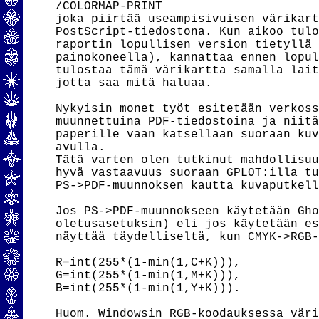
/COLORMAP-PRINT

joka piirtää useampisivuisen värikart
PostScript-tiedostona. Kun aikoo tulo
raportin lopullisen version tietyllä 
painokoneella), kannattaa ennen lopul
tulostaa tämä värikartta samalla lait
jotta saa mitä haluaa.

Nykyisin monet työt esitetään verkoss
muunnettuina PDF-tiedostoina ja niitä
paperille vaan katsellaan suoraan kuv
avulla.

Tätä varten olen tutkinut mahdollisuu
hyvä vastaavuus suoraan GPLOT:illa tu
PS->PDF-muunnoksen kautta kuvaputkell
Jos PS->PDF-muunnokseen käytetään Gho
oletusasetuksin) eli jos käytetään es
näyttää täydelliseltä, kun CMYK->RGB-
R=int(255*(1-min(1,C+K))),

G=int(255*(1-min(1,M+K))),

B=int(255*(1-min(1,Y+K))).

Huom. Windowsin RGB-koodauksessa väri