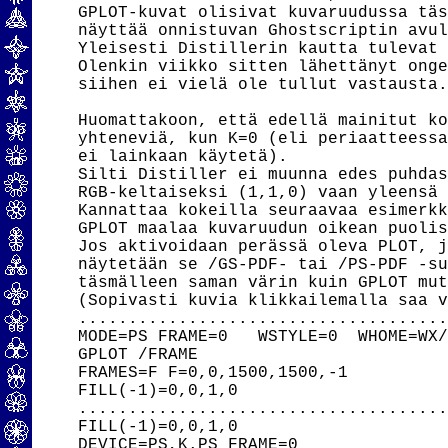
GPLOT-kuvat olisivat kuvaruudussa täs
näyttää onnistuvan Ghostscriptin avul
Yleisesti Distillerin kautta tulevat 
Olenkin viikko sitten lähettänyt onge
siihen ei vielä ole tullut vastausta.
Huomattakoon, että edellä mainitut ko
yhteneviä, kun K=0 (eli periaatteessa
ei lainkaan käytetä).

Silti Distiller ei muunna edes puhdas
RGB-keltaiseksi (1,1,0) vaan yleensä 
Kannattaa kokeilla seuraavaa esimerkk
GPLOT maalaa kuvaruudun oikean puolis
Jos aktivoidaan perässä oleva PLOT, j
näytetään se /GS-PDF- tai /PS-PDF -su
täsmälleen saman värin kuin GPLOT mut
(Sopivasti kuvia klikkailemalla saa v
.....................................
MODE=PS FRAME=0   WSTYLE=0  WHOME=WX/
GPLOT /FRAME

FRAMES=F F=0,0,1500,1500,-1

FILL(-1)=0,0,1,0

.....................................
FILL(-1)=0,0,1,0

DEVICE=PS,K.PS FRAME=0
