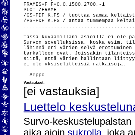
FRAMES=F F=0,0,1500,2700,-1

PLOT /FRAME

/GS-PDF K.PS / tuottaa samaa keltaist
/PS-PDF K.PS / antaa tummempaa keltai
.....................................
Tässä kuvaamillani asioilla ei ole pa
Survon sovelluksissa, koska esim. til
lähinnä eri värien selvä erottuminen 
tarkalleen ovat. Joissakin tilanteiss
siitä, että värien hallintaan liittyy
ei ole yksiselitteisiä ratkaisuja.

Vastaukset:
[ei vastauksia]
Luettelo keskustelun
Survo-keskustelupalstan (2
aika ajoin
sukrolla
, joka 