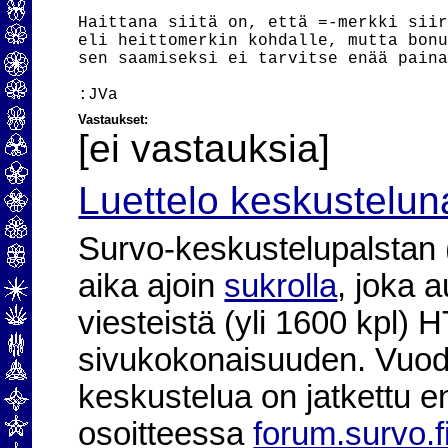
Haittana siitä on, että =-merkki siir
eli heittomerkin kohdalle, mutta bonu
sen saamiseksi ei tarvitse enää paina
Vastaukset:
[ei vastauksia]
Luettelo keskustelun
Survo-keskustelupalstan (2
aika ajoin
sukrolla
, joka 
viesteistä (yli 1600 kpl)
sivukokonaisuuden. Vuod
keskustelua on jatkettu e
osoitteessa
forum.survo.f