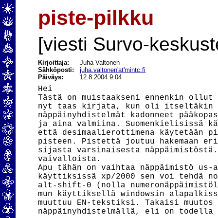
piste-pilkku
[viesti Survo-keskust
Kirjoittaja:
Juha Valtonen
Sähköposti:
juha.valtonen'at'mintc.fi
Päiväys:
12.8.2004 9:04
Hei

Tästä on muistaakseni ennenkin ollut 
nyt taas kirjata, kun oli itseltäkin 
näppäinyhdistelmät kadonneet pääkopas
ja aina valmiina. Suomenkielisissä kä
että desimaalierottimena käytetään pi
pisteen. Pistettä joutuu hakemaan eri
sijasta varsinaisesta näppäimistöstä.
vaivalloista.

Apu tähän on vaihtaa näppäimistö us-a
käyttiksissä xp/2000 sen voi tehdä no
alt-shift-0 (nolla numeronäppäimistöl
mun käyttiksellä windowsin alapalkiss
muuttuu EN-tekstiksi. Takaisi muutos 
näppäinyhdistelmällä, eli on todella 