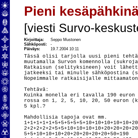
Pieni kesäpähkinä
[viesti Survo-keskust
Kirjoittaja:
Seppo Mustonen
Sähköposti:
-
Päiväys:
19.7.2004 10:11
Tässä olisi tarjolla uusi pieni tehtä
muutamalla Survon komennolla (sukroja
Ratkaisun (selityksineen) voit lähett
jatkeeksi tai minulle sähköpostina (s
Nopeimmalle ratkaisijalle mittaamaton
Tehtävä:

Kuinka monella eri tavalla 190 euron 
rossa on 1, 2, 5, 10, 20, 50 euron (k
5 kpl.?

Mahdollisia tapoja ovat mm.

1+1+1+1+1+5+5+5+5+5+10+10+10+10+10+20
2+2+2+2+2+5+5+10+10+10+10+20+20+20+20
5+5+10+10+10+20+20+20+20+20+50=190
