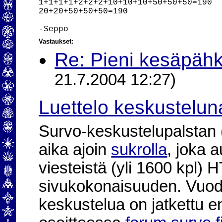
1+1+1+1+2+2+2+10+10+10+50+50+50=190

20+20+50+50+50=190

Vastaukset:
Re: Pieni kesäpähk
21.7.2004 12:27)
Luettelo keskustelun
Survo-keskustelupalstan (2
aika ajoin
sukrolla
, joka 
viesteistä (yli 1600 kpl)
sivukokonaisuuden. Vuod
keskustelua on jatkettu e