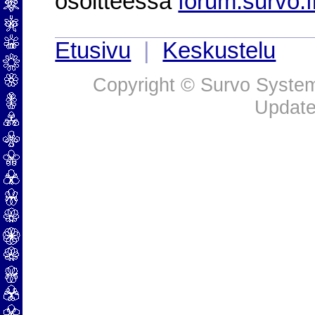
osoitteessa
forum.survo.f
Etusivu
|
Keskustelu
Copyright © Survo Systems
Update