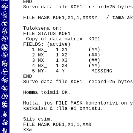
END

Survo data file KOE1: record=25 bytes
FILE MASK KOE1,X1,1,XXXXY   / tämä ak
Tuloksena on:

FILE STATUS KOE1

 Copy of data matrix _KOE1

FIELDS: (active)

   1 NX_   1 X1       (##)

   2 NX_   1 X2       (##)

   3 NX_   1 X3       (##)

   4 NX_   1 X4       (##)

   5 NY-   4 Y        ~MISSING

END

Survo data file KOE1: record=25 bytes
Homma toimii OK.

Mutta, jos FILE MASK komentorivi on y
katkaisu & :lla ei onnistu.

Siis esim.

FILE MASK KOE1,X1,1,XX& 

XX& 
