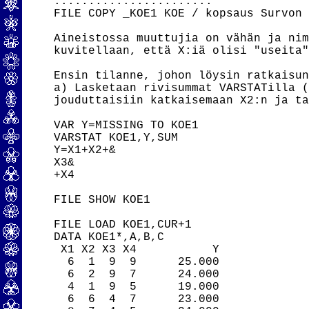
.......................

FILE COPY _KOE1 KOE / kopsaus Survon 
Aineistossa muuttujia on vähän ja nim
kuvitellaan, että X:iä olisi "useita"
Ensin tilanne, johon löysin ratkaisun
a) Lasketaan rivisummat VARSTATilla (
jouduttaisiin katkaisemaan X2:n ja ta
VAR Y=MISSING TO KOE1

VARSTAT KOE1,Y,SUM

Y=X1+X2+& 

X3& 

+X4

FILE SHOW KOE1

FILE LOAD KOE1,CUR+1

DATA KOE1*,A,B,C

 X1 X2 X3 X4           Y

  6  1  9  9      25.000

  6  2  9  7      24.000

  4  1  9  5      19.000

  6  6  4  7      23.000
