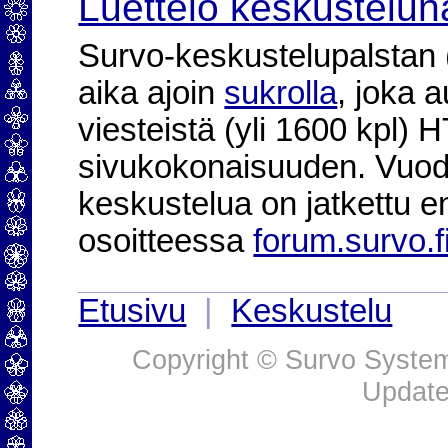
Luettelo keskustelun
Survo-keskustelupalstan (2
aika ajoin
sukrolla
, joka 
viesteistä (yli 1600 kpl)
sivukokonaisuuden. Vuod
keskustelua on jatkettu e
osoitteessa
forum.survo.f
Etusivu
|
Keskustelu
Copyright © Survo Systems
Update