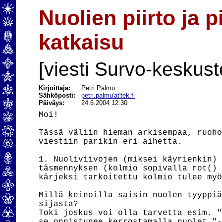
Nuolien piirto ja 
katkaisu
[viesti Survo-keskust
Kirjoittaja:
Petri Palmu
Sähköposti:
petri.palmu'at'tek.fi
Päiväys:
24.6.2004 12:30
Moi!

Tässä väliin hieman arkisempaa, ruoho
viestiin parikin eri aihetta.

1. Nuoliviivojen (miksei käyrienkin) 
täsmennyksen (kolmio sopivalla rot() 
kärjeksi tarkoitettu kolmio tulee myö
Millä keinoilla saisin nuolen tyyppiä
sijasta?

Toki joskus voi olla tarvetta esim. "