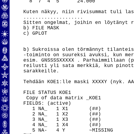
  8  7  4  5      24.000

Kuten näkyy, niin rivisummat tuli las
....................

Sitten ongelmat, joihin en löytänyt r
b) FILE MASK

c) GPLOT

b) Sukroissa olen törmännyt tilanteis
-toiminto on suureksi avuksi, kun mer
esim. GNSSSSXXXXX . Parhaimmillaan (p
reilusti yli sata merkkiä, kun pinott
sarakkeille.

Tehdään KOE1:lle maski XXXXY (nyk. AA
FILE STATUS KOE1

 Copy of data matrix _KOE1

FIELDS: (active)

   1 NA_   1 X1       (##)

   2 NA_   1 X2       (##)

   3 NA_   1 X3       (##)

   4 NA_   1 X4       (##)

   5 NA-   4 Y        ~MISSING
