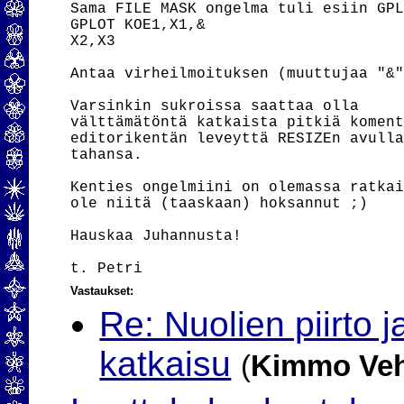
Sama FILE MASK ongelma tuli esiin GPL
GPLOT KOE1,X1,& 

X2,X3

Antaa virheilmoituksen (muuttujaa "&"
Varsinkin sukroissa saattaa olla

välttämätöntä katkaista pitkiä koment
editorikentän leveyttä RESIZEn avulla
tahansa.

Kenties ongelmiini on olemassa ratkai
ole niitä (taaskaan) hoksannut ;)

Hauskaa Juhannusta!

Vastaukset:
Re: Nuolien piirto 
katkaisu
(
Kimmo Veh