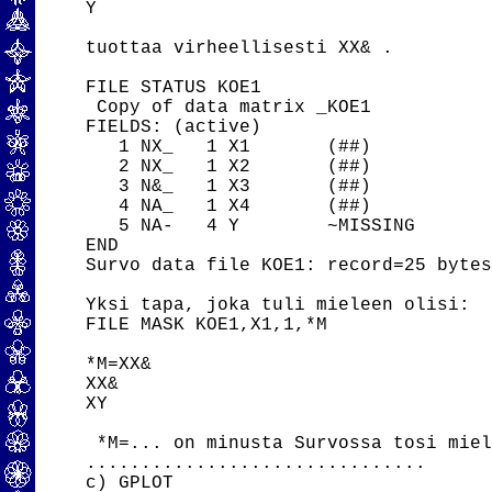
Y

tuottaa virheellisesti XX& .

FILE STATUS KOE1

 Copy of data matrix _KOE1

FIELDS: (active)

   1 NX_   1 X1       (##)

   2 NX_   1 X2       (##)

   3 N&_   1 X3       (##)

   4 NA_   1 X4       (##)

   5 NA-   4 Y        ~MISSING

END

Survo data file KOE1: record=25 bytes
Yksi tapa, joka tuli mieleen olisi:

FILE MASK KOE1,X1,1,*M

*M=XX& 

XX& 

XY

 *M=... on minusta Survossa tosi miel
...............................

c) GPLOT
