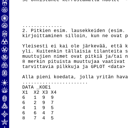
se onnistunee kerrostamalla nuolet "-
..............

2. Pitkien esim. lausekkeiden (esim. 
kirjoittaminen silloin, kun ne ovat p
Yleisesti ei kai ole järkevää, että k
yli. Kuitenkin tällaisia tilanteita s
muuttujien nimet ovat pitkiä ja/tai n
8 merkin pituista muuttujaa vaativat 
tarvittavia pilkkuja ja GPLOT <data> 
Alla pieni koedata, jolla yritän hava
.......................

DATA _KOE1

X1  X2 X3 X4

6   1  9  9

6   2  9  7

4   1  9  5

6   6  4  7

8   7  4  5
