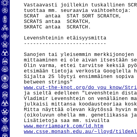
Vastaavasti joillekin tuskallinen SCR
tuottaa mm. seuraavia vaihtoehtoja:

SCRAT  antaa  STAT SORT SCRATCH,

SCRATS antaa  SCRATCH,

SKRATC antaa  SCRATCH.

Levenshteinin etäisyysmitta

---------------------------

Sanojen tai yleisemmin merkkijonojen 
mittaaminen ei ole aivan itsestään se
Olin varma, ettei tarvitse keksiä pyö
etsimään tietoja verkosta Googlella h
Sijalta 25 löytyi ensimmäinen sopiva 
www.cut-the-knot.org/do_you_know/Str
ja sieltä edelleen "Levenshtein dista
Vladimir Levenshtein on venäläinen ma
julkaisi mittansa koodausteoriaa kosk
Mitta näyttää olevan käytössä hyvin m
(oikoluvun ohella mm. genetiikassa ja
www.merriampark.com/ld.htm
www.csse.monash.edu.au/~lloyd/tildeA