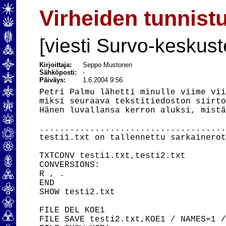
Virheiden tunnist
[viesti Survo-keskust
Kirjoittaja:
Seppo Mustonen
Sähköposti:
-
Päiväys:
1.6.2004 9:56
Petri Palmu lähetti minulle viime vii
miksi seuraava tekstitiedoston siirto
Hänen luvallansa kerron aluksi, mistä
.....................................
testi1.txt on tallennettu sarkainerot
TXTCONV testi1.txt,testi2.txt

CONVERSIONS:

R , .

END

SHOW testi2.txt

FILE DEL KOE1

FILE SAVE testi2.txt,KOE1 / NAMES=1 /