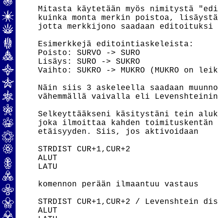
Mitasta käytetään myös nimitystä "edi
kuinka monta merkin poistoa, lisäystä
jotta merkkijono saadaan editoituksi 
Esimerkkejä editointiaskeleista:

Poisto: SURVO -> SURO

Lisäys: SURO -> SUKRO

Vaihto: SUKRO -> MUKRO (MUKRO on leik
Näin siis 3 askeleella saadaan muunno
vähemmällä vaivalla eli Levenshteinin
Selkeyttääkseni käsitystäni tein aluk
joka ilmoittaa kahden toimituskentän 
etäisyyden. Siis, jos aktivoidaan

STRDIST CUR+1,CUR+2

ALUT

LATU

komennon perään ilmaantuu vastaus

STRDIST CUR+1,CUR+2 / Levenshtein dis
ALUT
