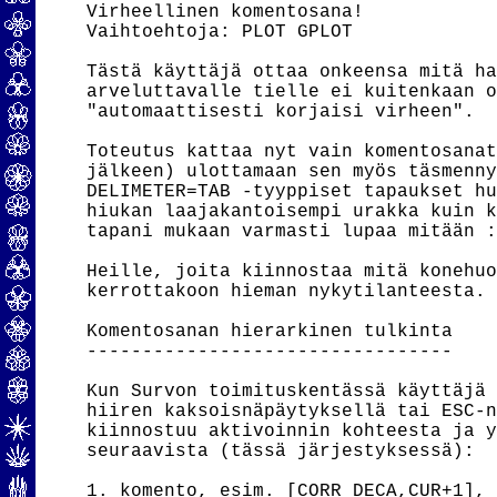
Virheellinen komentosana!

Vaihtoehtoja: PLOT GPLOT

Tästä käyttäjä ottaa onkeensa mitä ha
arveluttavalle tielle ei kuitenkaan o
"automaattisesti korjaisi virheen".

Toteutus kattaa nyt vain komentosanat
jälkeen) ulottamaan sen myös täsmenny
DELIMETER=TAB -tyyppiset tapaukset hu
hiukan laajakantoisempi urakka kuin k
tapani mukaan varmasti lupaa mitään :
Heille, joita kiinnostaa mitä konehuo
kerrottakoon hieman nykytilanteesta.

Komentosanan hierarkinen tulkinta

---------------------------------

Kun Survon toimituskentässä käyttäjä 
hiiren kaksoisnäpäytyksellä tai ESC-n
kiinnostuu aktivoinnin kohteesta ja y
seuraavista (tässä järjestyksessä):

1. komento, esim. [CORR DECA,CUR+1],
