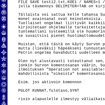
FILE SAVE testi2.txt,KOE1 / NAMES=1 /
jolla täsmennys DELIMITER=TAB on kirj
Tällaista voi sattua kelle tahansa Su
monet avainsanat ovat keinotekoisia.

Tuollaiset ongelmat liittyvät kaikkii
kirjoitetaan ohjelmalle tarkoitettuja
tuntemallani systeemillä ole huumorin
se suvaitsisi pienet huolimattomuudet
Muistan, että tästä on käyty Survon p
mutta (lieväksi) häpeäkseni tunnustan
Petrin ongelma havahdutti uudelleen m
Olen nyt alustavasti toteuttanut sen,
jonkin Survon komentosanan väärin, Su
ilmoituksen "Operation not available!
mahdollisista "oikeista" komentosanoi
Esim. jos aktivoin komennon

PGLOT KUNNAT,Tulotaso,SYNT

rivin alapuolelle ilmestyy väliaikais