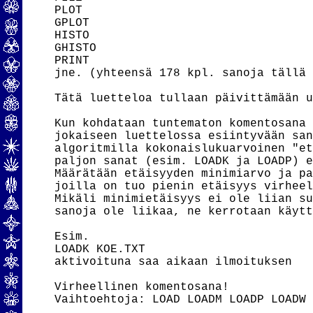
PLOT

GPLOT

HISTO

GHISTO

PRINT

jne. (yhteensä 178 kpl. sanoja tällä 
Tätä luetteloa tullaan päivittämään u
Kun kohdataan tuntematon komentosana 
jokaiseen luettelossa esiintyvään san
algoritmilla kokonaislukuarvoinen "et
paljon sanat (esim. LOADK ja LOADP) e
Määrätään etäisyyden minimiarvo ja pa
joilla on tuo pienin etäisyys virheel
Mikäli minimietäisyys ei ole liian su
sanoja ole liikaa, ne kerrotaan käytt
Esim.

LOADK KOE.TXT

aktivoituna saa aikaan ilmoituksen

Virheellinen komentosana!

Vaihtoehtoja: LOAD LOADM LOADP LOADW
