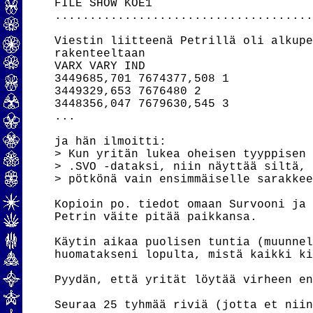
FILE SHOW KOE1

.....................................
Viestin liitteenä Petrillä oli alkupe
rakenteeltaan

VARX VARY IND

3449685,701 7674377,508 1

3449329,653 7676480 2

3448356,047 7679630,545 3

...

ja hän ilmoitti:

> Kun yritän lukea oheisen tyyppisen 
> .SVO -dataksi, niin näyttää siltä, 
> pötkönä vain ensimmäiselle sarakkee
Kopioin po. tiedot omaan Survooni ja 
Petrin väite pitää paikkansa.

Käytin aikaa puolisen tuntia (muunnel
huomatakseni lopulta, mistä kaikki ki
Pyydän, että yrität löytää virheen en
Seuraa 25 tyhmää riviä (jotta et niin