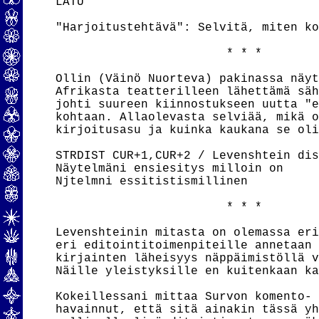
LATU

"Harjoitustehtävä": Selvitä, miten ko
                        * * *

Ollin (Väinö Nuorteva) pakinassa näyt
Afrikasta teatterilleen lähettämä säh
johti suureen kiinnostukseen uutta "e
kohtaan. Allaolevasta selviää, mikä o
kirjoitusasu ja kuinka kaukana se oli
STRDIST CUR+1,CUR+2 / Levenshtein dis
Näytelmäni ensiesitys milloin on

Njtelmni essitistismillinen

                        * * *

Levenshteinin mitasta on olemassa eri
eri editointitoimenpiteille annetaan 
kirjainten läheisyys näppäimistöllä v
Näille yleistyksille en kuitenkaan ka
Kokeillessani mittaa Survon komento- 
havainnut, että sitä ainakin tässä yh