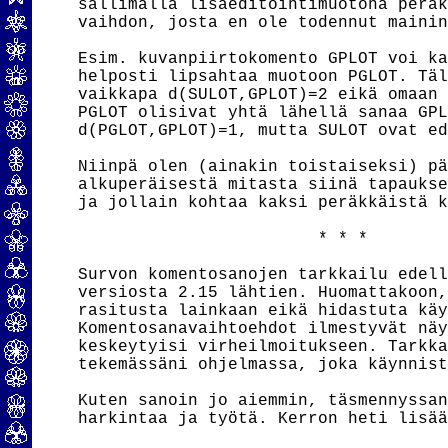
sallimalla lisäeditointimuotona peräk
vaihdon, josta en ole todennut mainin
Esim. kuvanpiirtokomento GPLOT voi ka
helposti lipsahtaa muotoon PGLOT. Täl
vaikkapa d(SULOT,GPLOT)=2 eikä omaan 
PGLOT olisivat yhtä lähellä sanaa GPL
d(PGLOT,GPLOT)=1, mutta SULOT ovat ed
Niinpä olen (ainakin toistaiseksi) pä
alkuperäisestä mitasta siinä tapaukse
ja jollain kohtaa kaksi peräkkäistä k
                        * * *

Survon komentosanojen tarkkailu edell
versiosta 2.15 lähtien. Huomattakoon,
rasitusta lainkaan eikä hidastuta käy
Komentosanavaihtoehdot ilmestyvät näy
keskeytyisi virheilmoitukseen. Tarkka
tekemässäni ohjelmassa, joka käynnist
Kuten sanoin jo aiemmin, täsmennyssan
harkintaa ja työtä. Kerron heti lisää