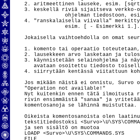
2. aritmeettinen lauseke, esim. [sqrt
3. keskellä riviä sijaitseva verkko-o
             ohjelman tiedostoon, es
4. "ranskalaisella viivalla" merkitty
             esim. [ - Esimerkki 1.].
Jokaisella vaihtoehdolla on omat seur
1. komento tai operaatio toteutetaan,
2. lausekkeen arvo lasketaan ja tulos
3. käynnistetään selainohjelma ja näy
   avataan osoitettu tiedosto toisell
4. siirrytään kentässä viitattuun koh
Jos mikään näistä ei onnistu, Survo o
"Operation not available!"

Nyt kuitenkin ennen tätä ilmoitusta r
rivin ensimmäistä "sanaa" ja yritetää
komentosanoja se lähinnä muistuttaa.

Oikeista komentosanoista olen laatinu
tekstitiedostoksi <Survo>\U\SYS\COMMA
ja sen sisältö on muotoa

LOADP <Survo>\U\SYS\COMMANDS.SYS

FILE
