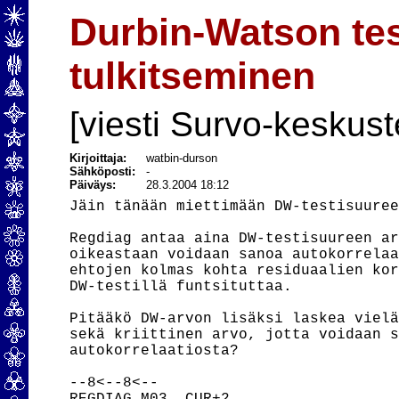
Durbin-Watson te
tulkitseminen
[viesti Survo-keskust
Kirjoittaja:
watbin-durson
Sähköposti:
-
Päiväys:
28.3.2004 18:12
Jäin tänään miettimään DW-testisuuree
Regdiag antaa aina DW-testisuureen ar
oikeastaan voidaan sanoa autokorrelaa
ehtojen kolmas kohta residuaalien kor
DW-testillä funtsituttaa.

Pitääkö DW-arvon lisäksi laskea vielä
sekä kriittinen arvo, jotta voidaan s
autokorrelaatiosta?

--8<--8<--
