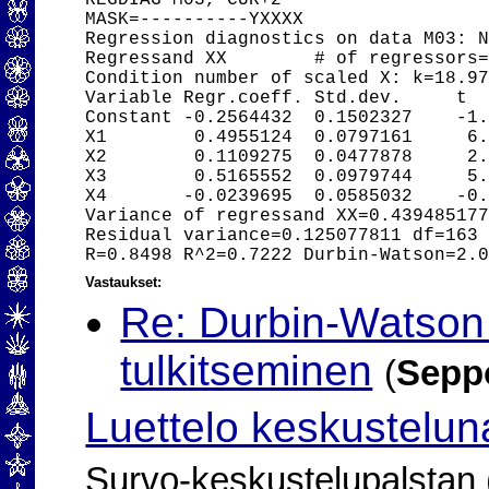
REGDIAG M03, CUR+2

MASK=----------YXXXX

Regression diagnostics on data M03: N
Regressand XX        # of regressors=
Condition number of scaled X: k=18.97
Variable Regr.coeff. Std.dev.     t

Constant -0.2564432  0.1502327    -1.
X1        0.4955124  0.0797161     6.
X2        0.1109275  0.0477878     2.
X3        0.5165552  0.0979744     5.
X4       -0.0239695  0.0585032    -0.
Variance of regressand XX=0.439485177
Residual variance=0.125077811 df=163

Vastaukset:
Re: Durbin-Watson 
tulkitseminen
(
Sepp
Luettelo keskustelun
Survo-keskustelupalstan (2