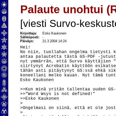
Palaute unohtui (
[viesti Survo-keskust
Kirjoittaja:
Esko Kaukonen
Sähköposti:
-
Päiväys:
21.3.2004 14:24
Hei!

No niin, tuollahan ongelma tietysti k
antaa palautetta tästä GS-PDF -jutust
nyt ymmärrän, että Survo käyttäjien "
siirtynyt Acrobatin käyttöön esikatse
tähän asti pitäytynyt GS:ssä ehkä sik
koneellani melko kauan. Nyt tämä tunt
Esko Kaukonen

>>Kun minä yritän tallentaa uuden GS-
>>"Word Wsys is not defined!"

>>Esko Kaukonen

> 

>Ongelmasi on siinä, että et ole jost
> 
