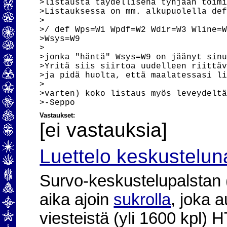
>listausta täydellisenä tyhjään toimi
>Listauksessa on mm. alkupuolella def
> 

>/ def Wps=W1 Wpdf=W2 Wdir=W3 Wline=W
>Wsys=W9

> 

>jonka "häntä" Wsys=W9 on jäänyt sinu
>Yritä siis siirtoa uudelleen riittäv
>ja pidä huolta, että maalatessasi li
> 

>varten) koko listaus myös leveydeltä
Vastaukset:
[ei vastauksia]
Luettelo keskustelun
Survo-keskustelupalstan (2
aika ajoin
sukrolla
, joka 
viesteistä (yli 1600 kpl)