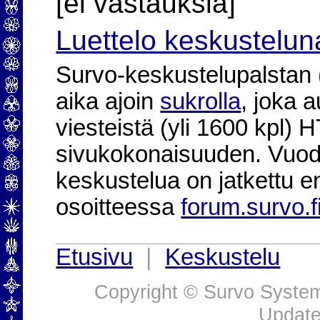
[ei vastauksia]
Luettelo keskustelun
Survo-keskustelupalstan (2
aika ajoin
sukrolla
, joka 
viesteistä (yli 1600 kpl)
sivukokonaisuuden. Vuod
keskustelua on jatkettu e
osoitteessa
forum.survo.f
Etusivu
|
Keskustelu
Copyright © Survo Systems
Update