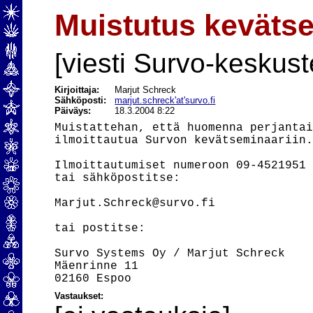
Muistutus kevätse
[viesti Survo-keskust
Kirjoittaja:
Marjut Schreck
Sähköposti:
marjut.schreck'at'survo.fi
Päiväys:
18.3.2004 8:22
Muistattehan, että huomenna perjantai
ilmoittautua Survon kevätseminaariin.
Ilmoittautumiset numeroon 09-4521951

tai sähköpostitse:

Marjut.Schreck@survo.fi

tai postitse:

Survo Systems Oy / Marjut Schreck

Mäenrinne 11

Vastaukset: