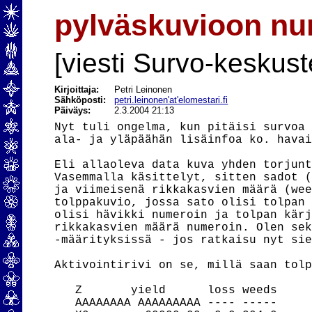
pylväskuvioon nu
[viesti Survo-keskust
Kirjoittaja:
Petri Leinonen
Sähköposti:
petri.leinonen'at'elomestari.fi
Päiväys:
2.3.2004 21:13
Nyt tuli ongelma, kun pitäisi survoa 
ala- ja yläpäähän lisäinfoa ko. havai
Eli allaoleva data kuva yhden torjunt
Vasemmalla käsittelyt, sitten sadot (
ja viimeisenä rikkakasvien määrä (wee
tolppakuvio, jossa sato olisi tolpan 
olisi hävikki numeroin ja tolpan kärj
rikkakasvien määrä numeroin. Olen sek
-määrityksissä - jos ratkaisu nyt sie
Aktivointirivi on se, millä saan tolp
   Z       yield      loss weeds

   AAAAAAAA AAAAAAAAA ---- -----
