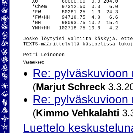
   X0        60000.00  0.0 204.0

   *Chem     97312.50  0.0   6.0

   *FW       80281.25  1.3  24.3

   *FW+HH    94718.75  4.8   6.6

   *NH       98093.75 10.2  15.4

   YNH+HH   102718.75 10.0   4.2

Josko löytyisi valmiita käskyjä, ette
TEXTS-määrittelyllä käsipelissä lukuj
Vastaukset:
Re: pylväskuvioon
(
Marjut Schreck
3.3.2
Re: pylväskuvioon
(
Kimmo Vehkalahti
3.
Luettelo keskustelun