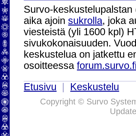
Survo-keskustelupalstan (2
aika ajoin
sukrolla
, joka 
viesteistä (yli 1600 kpl)
sivukokonaisuuden. Vuod
keskustelua on jatkettu e
osoitteessa
forum.survo.f
Etusivu
|
Keskustelu
Copyright © Survo Systems
Update