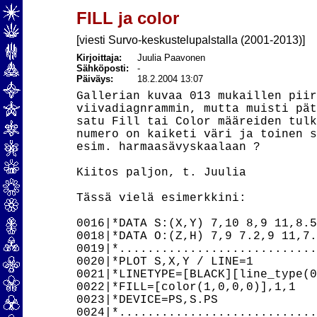
FILL ja color
[viesti Survo-keskustelupalstalla (2001-2013)]
Kirjoittaja:
Juulia Paavonen
Sähköposti:
-
Päiväys:
18.2.2004 13:07
Gallerian kuvaa 013 mukaillen piir
viivadiagnrammin, mutta muisti pät
satu Fill tai Color määreiden tulk
numero on kaiketi väri ja toinen s
esim. harmaasävyskaalaan ?

Kiitos paljon, t. Juulia

Tässä vielä esimerkkini:

0016|*DATA S:(X,Y) 7,10 8,9 11,8.5
0018|*DATA O:(Z,H) 7,9 7.2,9 11,7.
0019|*............................
0020|*PLOT S,X,Y / LINE=1

0021|*LINETYPE=[BLACK][line_type(0
0022|*FILL=[color(1,0,0,0)],1,1

0023|*DEVICE=PS,S.PS

0024|*............................