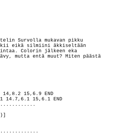
telin Survolla mukavan pikku

kii eikä silmiini äkkiseltään

intaa. Colorin jälkeen eka

ävy, mutta entä muut? Miten päästä

 14,8.2 15,6.9 END

1 14.7,6.1 15,6.1 END

............

)]

.............
