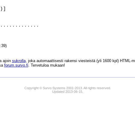
)]

.............

:39)
a ajoin
sukrolla
, joka automaattisesti rakensi viesteistä (yli 1600 kpl) HTM
ssa
forum.survo.fi
. Tervetuloa mukaan!
Copyright © Survo Systems 2001-2013. All rights reserved.
Updated 2013-06-15.