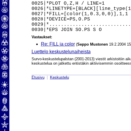
0025|*PLOT O,Z,H / LINE=1

0026|*LINETYPE=[BLACK][line_type(1
0027|*FILL=[color(1,0.3,0,0)],1,1

0028|*DEVICE=PS,O.PS

0029|*............................
Vastaukset:
Re: FILL ja color
(
Seppo Mustonen
19.2.2004 15
Luettelo keskustelunaiheista
Survo-keskustelupalstan (2001-2013) viestit arkistoitiin aik
keskustelua on jatkettu entistäkin aktiivisemmin osoittee
Etusivu
|
Keskustelu