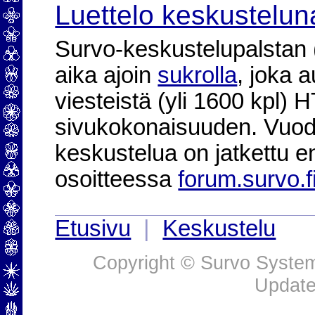
Luettelo keskustelun
Survo-keskustelupalstan (2
aika ajoin
sukrolla
, joka 
viesteistä (yli 1600 kpl)
sivukokonaisuuden. Vuod
keskustelua on jatkettu e
osoitteessa
forum.survo.f
Etusivu
|
Keskustelu
Copyright © Survo Systems
Update