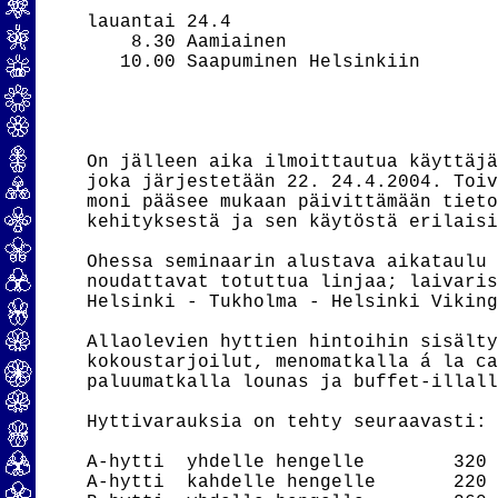
lauantai 24.4

    8.30 Aamiainen

   10.00 Saapuminen Helsinkiin

On jälleen aika ilmoittautua käyttäjä
joka järjestetään 22. 24.4.2004. Toiv
moni pääsee mukaan päivittämään tieto
kehityksestä ja sen käytöstä erilaisi
Ohessa seminaarin alustava aikataulu 
noudattavat totuttua linjaa; laivaris
Helsinki - Tukholma - Helsinki Viking
Allaolevien hyttien hintoihin sisälty
kokoustarjoilut, menomatkalla á la ca
paluumatkalla lounas ja buffet-illall
Hyttivarauksia on tehty seuraavasti:

A-hytti  yhdelle hengelle        320 
A-hytti  kahdelle hengelle       220 