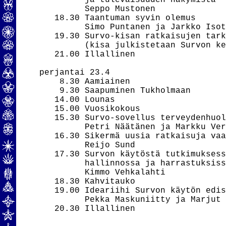
         ja tulevaisuuden näkymistä

         Seppo Mustonen

   18.30 Taantuman syvin olemus

         Simo Puntanen ja Jarkko Isot
   19.30 Survo-kisan ratkaisujen tark
         (kisa julkistetaan Survon ke
   21.00 Illallinen

perjantai 23.4

    8.30 Aamiainen

    9.30 Saapuminen Tukholmaan

   14.00 Lounas

   15.00 Vuosikokous

   15.30 Survo-sovellus terveydenhuol
         Petri Näätänen ja Markku Ver
   16.30 Sikermä uusia ratkaisuja vaa
         Reijo Sund

   17.30 Survon käytöstä tutkimuksess
         hallinnossa ja harrastuksiss
         Kimmo Vehkalahti

   18.30 Kahvitauko

   19.00 Ideariihi Survon käytön edis
         Pekka Maskuniitty ja Marjut 
   20.30 Illallinen
