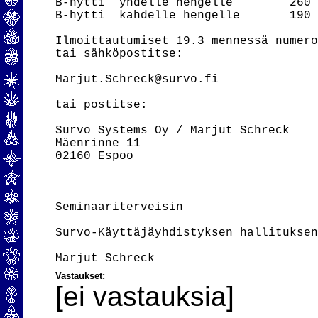
B-hytti  yhdelle hengelle        260 
B-hytti  kahdelle hengelle       190 
Ilmoittautumiset 19.3 mennessä numero
tai sähköpostitse:

Marjut.Schreck@survo.fi

tai postitse:

Survo Systems Oy / Marjut Schreck

Mäenrinne 11

02160 Espoo

Seminaariterveisin

Survo-Käyttäjäyhdistyksen hallituksen
Vastaukset:
[ei vastauksia]