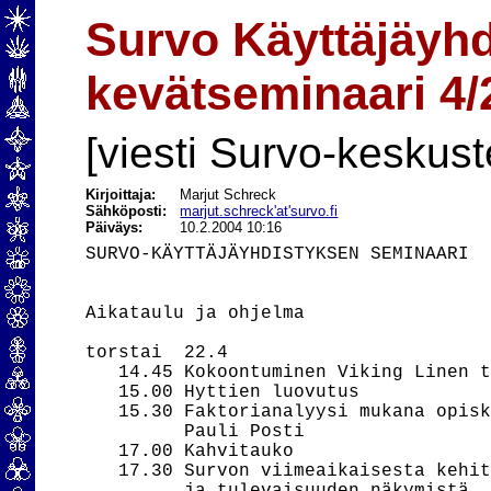
Survo Käyttäjäyh
kevätseminaari 4/
[viesti Survo-keskust
Kirjoittaja:
Marjut Schreck
Sähköposti:
marjut.schreck'at'survo.fi
Päiväys:
10.2.2004 10:16
SURVO-KÄYTTÄJÄYHDISTYKSEN SEMINAARI  
Aikataulu ja ohjelma

torstai  22.4

   14.45 Kokoontuminen Viking Linen t
   15.00 Hyttien luovutus

   15.30 Faktorianalyysi mukana opisk
         Pauli Posti

   17.00 Kahvitauko

   17.30 Survon viimeaikaisesta kehit