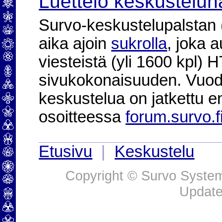
Luettelo keskustelun
Survo-keskustelupalstan (2
aika ajoin
sukrolla
, joka 
viesteistä (yli 1600 kpl)
sivukokonaisuuden. Vuod
keskustelua on jatkettu e
osoitteessa
forum.survo.f
Etusivu
|
Keskustelu
Copyright © Survo Systems
Update