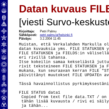
Datan kuvaus FI
[viesti Survo-keskust
Kirjoittaja:
Petri Palmu
Sähköposti:
petri.palmu'at'helsinki.fi
Päiväys:
3.2.2004 11:45
Muistan, että Verkalahden Markulla ol
datan kuvauksia yms. FILE STATUKSEN y
FILE STATUKSEN ja FIELDS:in välisellä
eri rivillä tahansa.

Itse kokeilin samaa kekseliästä juttu
rivit teksteineen FILE STATUKSEN ja F
mukana, kun seuraavan kerran FILE "ST
päivittänyt muutokset FILE UPDATEn av
Tässä havainnollistus pyrkimyksestäni
FILE STATUS data1

 Copied from text file data.TXT / on 
 tähän lisää kuvausta / rivi ei säily
 ja tähän...
