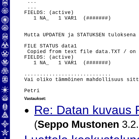
 ...

 ...

FIELDS: (active)

   1 NA_   1 VAR1  (#######)

Mutta UPDATEN ja STATUKSEN tuloksena 
FILE STATUS data1

 Copied from text file data.TXT / on 
FIELDS: (active)

   1 NA_   1 VAR1  (#######)

............................

Vai oliko tämmöinen mahdollisuus sitt
Vastaukset:
Re: Datan kuvaus
(
Seppo Mustonen
3.2.