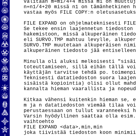
valitaan m=m1/4+4 missä m1 on muuttuj
n=n1/4+20 missä n1 on tämänhetkinen h
vastaa myös FILE COPY:n oletusasetuks
FILE EXPAND on ohjelmateknisesti FILE
Se tekee ensin laajennetun tiedoston 
hakemistoon, missä alkuperäinen tiedo
eli SURVO.TMP mahtuu levylle, alkuper
SURVO.TMP muutetaan alkuperäisen nimi
alkuperäinen tiedosto jää entiselleen
Minulla oli aluksi melkoisesti "sisäi
toteuttamiseen, sillä eihän tällä voi
käyttäjän tarvitse tehdä po. toimenpi
Teknisesti datatiedoston suora laajen
sisäistä kopiointia) olisi ollut mahd
kannalta hieman vaarallista ja nopeud
Kitkaa vähensi kuitenkin hieman se, e
m ja n datatiedoston viemää tilaa voi
perustaessaan on tullut varanneeksi h
Varsin hyödyllinen saattaa olla esim.
vaihtoehto

FILE EXPAND <data>,min,min

joka tiivistää tiedoston koon minimii