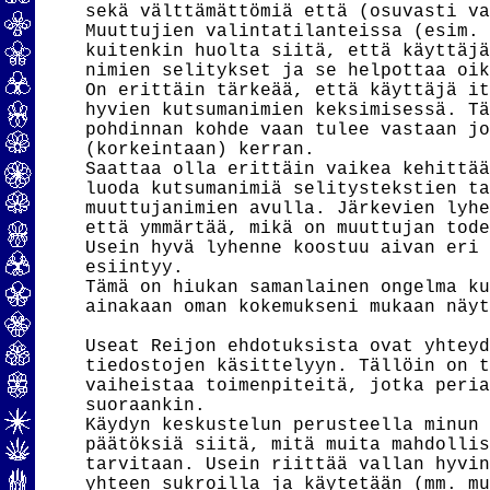
sekä välttämättömiä että (osuvasti va
Muuttujien valintatilanteissa (esim. 
kuitenkin huolta siitä, että käyttäjä
nimien selitykset ja se helpottaa oik
On erittäin tärkeää, että käyttäjä it
hyvien kutsumanimien keksimisessä. Tä
pohdinnan kohde vaan tulee vastaan jo
(korkeintaan) kerran.

Saattaa olla erittäin vaikea kehittää
luoda kutsumanimiä selitystekstien ta
muuttujanimien avulla. Järkevien lyhe
että ymmärtää, mikä on muuttujan tode
Usein hyvä lyhenne koostuu aivan eri 
esiintyy.

Tämä on hiukan samanlainen ongelma ku
ainakaan oman kokemukseni mukaan näyt
Useat Reijon ehdotuksista ovat yhteyd
tiedostojen käsittelyyn. Tällöin on t
vaiheistaa toimenpiteitä, jotka peria
suoraankin.

Käydyn keskustelun perusteella minun 
päätöksiä siitä, mitä muita mahdollis
tarvitaan. Usein riittää vallan hyvin
yhteen sukroilla ja käytetään (mm. mu