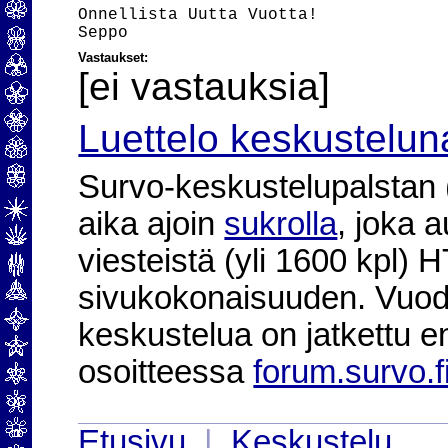
Onnellista Uutta Vuotta!

Vastaukset:
[ei vastauksia]
Luettelo keskustelun
Survo-keskustelupalstan (2
aika ajoin
sukrolla
, joka 
viesteistä (yli 1600 kpl)
sivukokonaisuuden. Vuod
keskustelua on jatkettu e
osoitteessa
forum.survo.f
Etusivu
|
Keskustelu