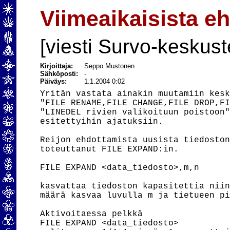
Viimeaikaisista e
[viesti Survo-keskust
Kirjoittaja:
Seppo Mustonen
Sähköposti:
-
Päiväys:
1.1.2004 0:02
Yritän vastata ainakin muutamiin kesk
"FILE RENAME,FILE CHANGE,FILE DROP,FI
"LINEDEL rivien valikoituun poistoon"
esitettyihin ajatuksiin.

Reijon ehdottamista uusista tiedoston
toteuttanut FILE EXPAND:in.

FILE EXPAND <data_tiedosto>,m,n

kasvattaa tiedoston kapasitettia niin
määrä kasvaa luvulla m ja tietueen pi
Aktivoitaessa pelkkä

FILE EXPAND <data_tiedosto> 
