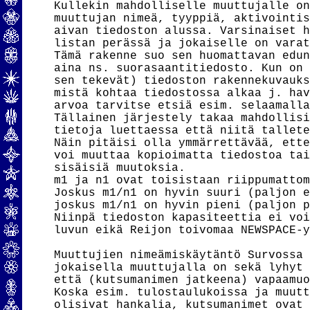
Kullekin mahdolliselle muuttujalle on
muuttujan nimeä, tyyppiä, aktivointis
aivan tiedoston alussa. Varsinaiset h
listan perässä ja jokaiselle on varat
Tämä rakenne suo sen huomattavan edun
aina ns. suorasaantitiedosto. Kun on 
sen tekevät) tiedoston rakennekuvauks
mistä kohtaa tiedostossa alkaa j. hav
arvoa tarvitse etsiä esim. selaamalla
Tällainen järjestely takaa mahdollisi
tietoja luettaessa että niitä tallete
Näin pitäisi olla ymmärrettävää, ette
voi muuttaa kopioimatta tiedostoa tai
sisäisiä muutoksia.

m1 ja n1 ovat toisistaan riippumattom
Joskus m1/n1 on hyvin suuri (paljon e
joskus m1/n1 on hyvin pieni (paljon p
Niinpä tiedoston kapasiteettia ei voi
luvun eikä Reijon toivomaa NEWSPACE-y
Muuttujien nimeämiskäytäntö Survossa 
jokaisella muuttujalla on sekä lyhyt 
että (kutsumanimen jatkeena) vapaamuo
Koska esim. tulostaulukoissa ja muutt
olisivat hankalia, kutsumanimet ovat 