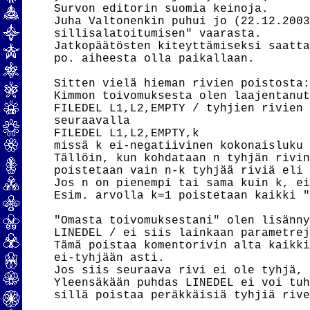
Survon editorin suomia keinoja.

Juha Valtonenkin puhui jo (22.12.2003
sillisalatoitumisen" vaarasta.

Jatkopäätösten kiteyttämiseksi saatta
po. aiheesta olla paikallaan.

Sitten vielä hieman rivien poistosta:
Kimmon toivomuksesta olen laajentanut
FILEDEL L1,L2,EMPTY / tyhjien rivien 
seuraavalla

FILEDEL L1,L2,EMPTY,k

missä k ei-negatiivinen kokonaisluku 
Tällöin, kun kohdataan n tyhjän rivin
poistetaan vain n-k tyhjää riviä eli 
Jos n on pienempi tai sama kuin k, ei
Esim. arvolla k=1 poistetaan kaikki "
"Omasta toivomuksestani" olen lisänny
LINEDEL / ei siis lainkaan parametrej
Tämä poistaa komentorivin alta kaikki
ei-tyhjään asti.

Jos siis seuraava rivi ei ole tyhjä, 
Yleensäkään puhdas LINEDEL ei voi tuh
sillä poistaa peräkkäisiä tyhjiä rive