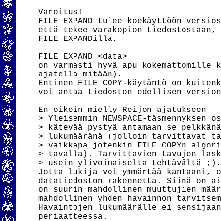
Varoitus!

FILE EXPAND tulee koekäyttöön versios
että tekee varakopion tiedostostaan, 
FILE EXPANDilla.

FILE EXPAND <data> 

on varmasti hyvä apu kokemattomille k
ajatella mitään).

Entinen FILE COPY-käytäntö on kuitenk
voi antaa tiedoston edellisen version
En oikein mielly Reijon ajatukseen

> Yleisemmin NEWSPACE-täsmennyksen os
> kätevää pystyä antamaan se pelkkänä
> lukumääränä (jolloin tarvittavat ta
> vaikkapa jotenkin FILE COPYn algori
> tavalla). Tarvittavien tavujen lask
> usein ylivoimaiselta tehtävältä ;).
Jotta lukija voi ymmärtää kantaani, o
datatiedoston rakennetta. Siinä on ai
on suurin mahdollinen muuttujien määr
mahdollinen yhden havainnon tarvitsem
Havaintojen lukumäärälle ei sensijaan
periaatteessa.
