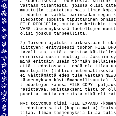
alkuperäisestä tiedostosta. Kuitenkin
vastaan tilanteita, joissa olisi käte
muuttujia tiputettua pois ilman kopio
tiedosto on vaikka parinsadan megan k
Tiedoston lopusta tiputtaminen onnist
FILE REDUCElla, mutta keskeltäkin tip
VARS-täsmennyksessä lueteltujen muutt
olisi joskus tarpeellista.

2) Toisena ajatuksia oikeastaan hiuka
liittyen; erityisesti tuohon FILE DRO
tavallista, että aineistoa käsitelles
erinäisiä uusia muuttujia. Jostain sy
minä erittäin usein törmään sellaisee
että tiedostossa ei enää ole tilaa uu
muuttujalle (lähtien automaattisesta 
ei välttämättä edes tule vastaan NEWS
täsmennyksen käyttömahdollisuutta). S
tiedostojen kanssa FILE COPY -puljaus
rasittavaa. Muistaakseni tästä on oll
puhetta, mutta en muista mikä oli rat
Nyt toivomus olisi FILE EXPAND -komen
tiedostoon saisi (kopioimatta) "raiva
tilaa. Ilman täsmennyksiä tilaa tulis