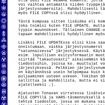
olla uusi FILE RENAME komento, jolla 
voi vaihtaa antamatta niiden tyyppejä
järjestysnumeroita). Mahdollisesti tä
myös FILE COPYssä olisi hyödyllinen.

Tästä kumpuaa sitten lisäidea eli kom
joka toimisi kuten FILE UPDATE, mutta
tyypin muunnokset. Tällainen CHANGE-o
tapaan mahdollisesti hyödyllinen myös
Lisäksi FILE UPDATEssa olisi kiva saa
onnistumaan, vaikka järjestysnumerot 
"satunnaisessa" järjestyksessä. Käytä
esim. lopullisen esitysformaatin muot
siirtää "takautuvasti" aikaisemmin kä
tiedostoihin, joissa ko. muuttujat vo
järjestyksessä. Pelkkien järjestysnum
on käytännössä usein helpompaa kuin k
puljaaminen uuteen uskoon. Tokihan SO
sallittua ja mahdollista, mutta ei si
ajatelleeksi ;).

Ajatusten Tonavan virratessa lisätoiv
FILE COPYllä ja VARS-täsmennyksellä s
tehtyä tiedoston, jossa on mukana vai