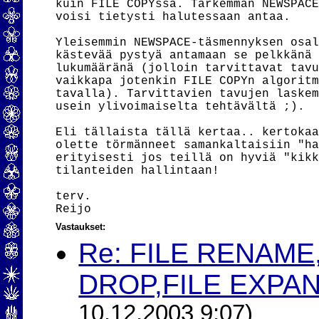
kuin FILE COPYssä. Tarkemman NEWSPACE
voisi tietysti halutessaan antaa.

Yleisemmin NEWSPACE-täsmennyksen osal
kästevää pystyä antamaan se pelkkänä 
lukumääränä (jolloin tarvittavat tavu
vaikkapa jotenkin FILE COPYn algoritm
tavalla). Tarvittavien tavujen laskem
usein ylivoimaiselta tehtävältä ;).

Eli tällaista tällä kertaa.. kertokaa
olette törmänneet samankaltaisiin "ha
erityisesti jos teillä on hyviä "kikk
tilanteiden hallintaan!

terv.

Vastaukset:
Re: FILE RENAME
DROP,FILE EXPAN
10.12.2003 9:07)