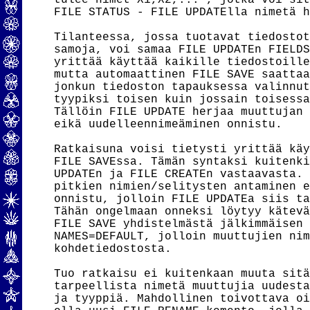
tulee nimet X1,X2,... , jotka voi sit
FILE STATUS - FILE UPDATElla nimetä h
Tilanteessa, jossa tuotavat tiedostot
samoja, voi samaa FILE UPDATEn FIELDS
yrittää käyttää kaikille tiedostoille
mutta automaattinen FILE SAVE saattaa
jonkun tiedoston tapauksessa valinnut
tyypiksi toisen kuin jossain toisessa
Tällöin FILE UPDATE herjaa muuttujan 
eikä uudelleennimeäminen onnistu.

Ratkaisuna voisi tietysti yrittää käy
FILE SAVEssa. Tämän syntaksi kuitenki
UPDATEn ja FILE CREATEn vastaavasta. 
pitkien nimien/selitysten antaminen e
onnistu, jolloin FILE UPDATEa siis ta
Tähän ongelmaan onneksi löytyy kätevä
FILE SAVE yhdistelmästä jälkimmäisen 
NAMES=DEFAULT, jolloin muuttujien nim
kohdetiedostosta.

Tuo ratkaisu ei kuitenkaan muuta sitä
tarpeellista nimetä muuttujia uudesta
ja tyyppiä. Mahdollinen toivottava oi