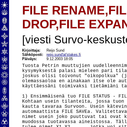
FILE RENAME,FI
DROP,FILE EXPA
[viesti Survo-keskust
Kirjoittaja:
Reijo Sund
Sähköposti:
reijo.sund'at'stakes.fi
Päiväys:
9.12.2003 18:05
Tuosta Petrin muuttujien uudelleennim
kysymyksestä palasi mieleen pari tila
joskus olisi toivonut "oikopolkua" (j
olemassaoloa en ainakaan itse ole aut
käyttäessäni toimivaksi tietämiäni ta
1) Ensimmäisenä tuo FILE STATUS - FIL
Kohtaan usein tilanteita, jossa tuon 
kautta tavaraa Survoon. Usein kätevin
automaattista FILE SAVEa. Valitettava
nimet usein joko puuttuvat tai ovat k
muodossa tuotavassa aineistossa. Täll