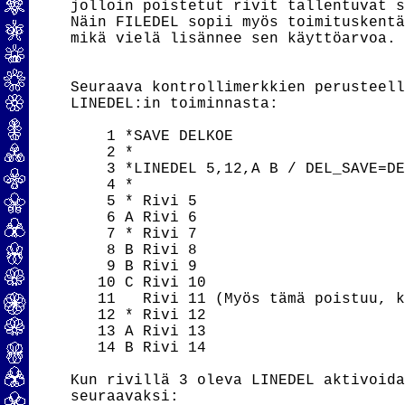
jolloin poistetut rivit tallentuvat s
Näin FILEDEL sopii myös toimituskentä
mikä vielä lisännee sen käyttöarvoa.

Seuraava kontrollimerkkien perusteell
LINEDEL:in toiminnasta:

    1 *SAVE DELKOE

    2 *

    3 *LINEDEL 5,12,A B / DEL_SAVE=DE
    4 *

    5 * Rivi 5

    6 A Rivi 6

    7 * Rivi 7

    8 B Rivi 8

    9 B Rivi 9

   10 C Rivi 10

   11   Rivi 11 (Myös tämä poistuu, k
   12 * Rivi 12

   13 A Rivi 13

   14 B Rivi 14

Kun rivillä 3 oleva LINEDEL aktivoida
seuraavaksi:
