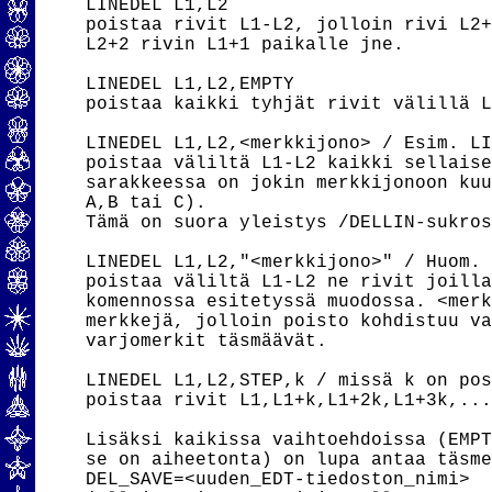
LINEDEL L1,L2

poistaa rivit L1-L2, jolloin rivi L2+
L2+2 rivin L1+1 paikalle jne.

LINEDEL L1,L2,EMPTY

poistaa kaikki tyhjät rivit välillä L
LINEDEL L1,L2,<merkkijono> / Esim. LI
poistaa väliltä L1-L2 kaikki sellaise
sarakkeessa on jokin merkkijonoon kuu
A,B tai C).

Tämä on suora yleistys /DELLIN-sukros
LINEDEL L1,L2,"<merkkijono>" / Huom. 
poistaa väliltä L1-L2 ne rivit joilla
komennossa esitetyssä muodossa. <merk
merkkejä, jolloin poisto kohdistuu va
varjomerkit täsmäävät.

LINEDEL L1,L2,STEP,k / missä k on pos
poistaa rivit L1,L1+k,L1+2k,L1+3k,...
Lisäksi kaikissa vaihtoehdoissa (EMPT
se on aiheetonta) on lupa antaa täsme
DEL_SAVE=<uuden_EDT-tiedoston_nimi> 
