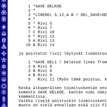
    1 *SAVE DELKOE

    2 *

    3 *LINEDEL 5,12,A B / DEL_SAVE=DE
    4 *

    5 * Rivi 5

    6 * Rivi 7

    7 C Rivi 10

    8 * Rivi 12

    9 A Rivi 13

   10 B Rivi 14

ja poistetut rivit löytyvät tiedostos
    1 *SAVE DEL1 / Deleted lines from
    2 A Rivi 6

    3 B Rivi 8

    4 B Rivi 9

    5   Rivi 11 (Myös tämä poistuu, k
Koska alkuperäisen toimituskentän ens
komento SAVE DELKOE, kentän nimi näky
kommentissa.

Vaikka rivejä poistuikin toimituskent
muoto on vielä ennallaan eikä siis FI