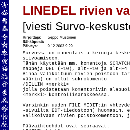
LINEDEL rivien va
[viesti Survo-keskust
Kirjoittaja:
Seppo Mustonen
Sähköposti:
-
Päiväys:
9.12.2003 9:29
Survossa on monenlaisia keinoja keske
siivoamiseen.

Tähän käytetään mm. komentoja SCRATCH
nappeja DEL (F10), alt-F10 ja alt-F4 
Ainoa valikoituun rivien poistoon tar
väärin) on ollut sukrokomento

/DELLIN <merkki> 

jolla poistetaan komentorivin alapuol
<merkki> kontrollisarakkeessa.

Varsinkin uuden FILE MEDIT:in yhteyde
-sivuilta EDT-tiedostoon) huomasin, e
valikoivaan rivien poistokomentoon, j
Päävaihtoehdot ovat seuraavat:
