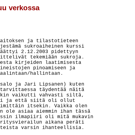
uu verkossa
aitoksen ja tilastotieteen

jestämä sukroaiheinen kurssi

äättyi 2.12.2003 pidettyyn

ittelivät tekemiään sukroja.

esta kirjeiden laatimisesta

ineistojen pinoamiseen ja

aalintaan/hallintaan.

salo ja Jari Lipsanen) kuten

tarvittaessa täydentää näitä

kin vaikutti vahvasti siltä,

i ja että siitä oli ollut

imittäin itsekin. Vaikka olen

n ole asiaa aiemmin ihan tässä

ssin ilmapiiri oli mitä mukavin

ritysvierailun aikana peräti

teista varsin ihanteellisia.
