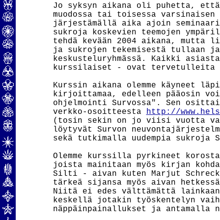
Jo syksyn aikana oli puhetta, että
muodossa tai toisessa varsinaisen 
järjestämällä aika ajoin seminaari
sukroja koskevien teemojen ympäril
tehdä kevään 2004 aikana, mutta li
ja sukrojen tekemisestä tullaan ja
keskusteluryhmässä. Kaikki asiasta
kurssilaiset - ovat tervetulleita 
Kurssin aikana olemme käyneet läpi
kirjoittamaa, edelleen pääosin voi
ohjelmointi Survossa". Sen osittai
verkko-osoitteesta 
http://www.hels
(tosin sekin on jo viisi vuotta va
löytyvät Survon neuvontajärjestelm
sekä tutkimalla uudempia sukroja S
Olemme kurssilla pyrkineet korosta
joista mainitaan myös kirjan kohda
Silti - aivan kuten Marjut Schreck
tärkeä sijansa myös aivan hetkessä
Niitä ei edes välttämättä lainkaan
keskellä jotakin työskentelyn vaih
näppäinpainallukset ja antamalla n