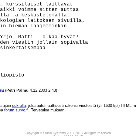
, kurssilaiset laittavat

aikki voimme sitten auttaa

lla ja keskustelemalla.

kologian laitoksen sivuilla,

in hieman laajemminkin.

Yrjö, Matti - olkaa hyvät!

den viestin jollain sopivalla

sinkertaisempaa.

sa
(
Petri Palmu
4.12.2003 2:43)
a ajoin
sukrolla
, joka automaattisesti rakensi viesteistä (yli 1600 kpl) HTM
ssa
forum.survo.fi
. Tervetuloa mukaan!
Copyright © Survo Systems 2001-2013. All rights reserved.