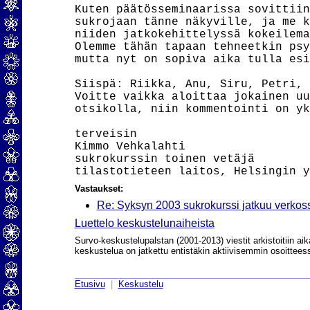
Kuten päätösseminaarissa sovittiin
sukrojaan tänne näkyville, ja me k
niiden jatkokehittelyssä kokeilema
Olemme tähän tapaan tehneetkin psy
mutta nyt on sopiva aika tulla esi
Siispä: Riikka, Anu, Siru, Petri, 
Voitte vaikka aloittaa jokainen uu
otsikolla, niin kommentointi on yk
terveisin

Kimmo Vehkalahti

sukrokurssin toinen vetäjä

Vastaukset:
Re: Syksyn 2003 sukrokurssi jatkuu verkos
Luettelo keskustelunaiheista
Survo-keskustelupalstan (2001-2013) viestit arkistoitiin aik
keskustelua on jatkettu entistäkin aktiivisemmin osoittee
Etusivu
|
Keskustelu