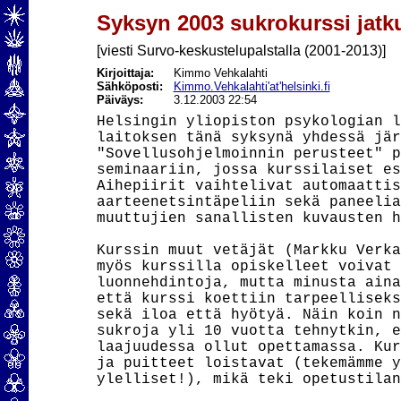
Syksyn 2003 sukrokurssi jatk
[viesti Survo-keskustelupalstalla (2001-2013)]
Kirjoittaja:
Kimmo Vehkalahti
Sähköposti:
Kimmo.Vehkalahti'at'helsinki.fi
Päiväys:
3.12.2003 22:54
Helsingin yliopiston psykologian l
laitoksen tänä syksynä yhdessä jär
"Sovellusohjelmoinnin perusteet" p
seminaariin, jossa kurssilaiset es
Aihepiirit vaihtelivat automaattis
aarteenetsintäpeliin sekä paneelia
muuttujien sanallisten kuvausten h
Kurssin muut vetäjät (Markku Verka
myös kurssilla opiskelleet voivat 
luonnehdintoja, mutta minusta aina
että kurssi koettiin tarpeelliseks
sekä iloa että hyötyä. Näin koin n
sukroja yli 10 vuotta tehnytkin, e
laajuudessa ollut opettamassa. Kur
ja puitteet loistavat (tekemämme y
ylelliset!), mikä teki opetustilan