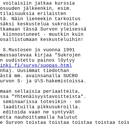
 voitaisiin jatkaa kurssia

osuuden jälkeenkin, esim.

tilaisuuksia erilaisten

tä. Näin lieneekin tarkoitus

säksi keskustelua sukroista

tkamaan tässä Survon yleisessä

 kiinnostuneet - muutkin kuin

osallistumaan keskusteluihin!

 S.Mustosen jo vuonna 1991

massaolevaa kirjaa "Sukrojen

n uudistettu painos löytyy

inki.fi/survo/suopas.html
nha). Uusimmat tiedothan

ästä mm. avainsanalla SUCRO

urvon S- ja U\S-hakemistoissa.

maan sellaisia periaatteita,

ssa "Yhtenäisyystavoitteista".

 seminaarissa totesikin - on

 laadituilla pikkusukroilla.

 editoida vaan ne syntyvät

etta nauhoittamalla halutut

e Survon toistaa toistaa toistaa toistaa tois