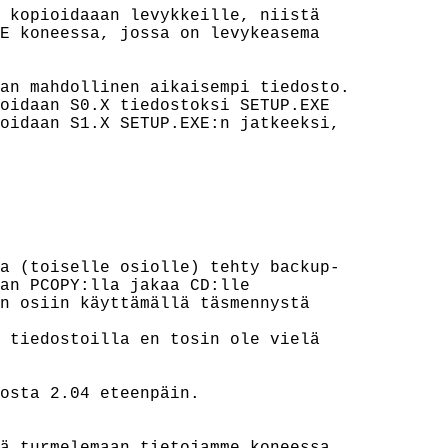
 kopioidaaan levykkeille, niistä

E koneessa, jossa on levykeasema

an mahdollinen aikaisempi tiedosto.

oidaan S0.X tiedostoksi SETUP.EXE

oidaan S1.X SETUP.EXE:n jatkeeksi,

a (toiselle osiolle) tehty backup-

an PCOPY:lla jakaa CD:lle

n osiin käyttämällä täsmennystä

 tiedostoilla en tosin ole vielä

osta 2.04 eteenpäin.
