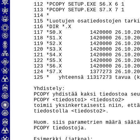
112 *PCOPY SETUP.EXE S6.X 6 1

113 *PCOPY SETUP.EXE S7.X 7 1

114 *

115 *Luotujen osatiedostojen tarki
116 *DIR *.X

117 *S0.X         1420000 26.10.20
118 *S1.X         1420000 26.10.20
119 *S2.X         1420000 26.10.20
120 *S3.X         1420000 26.10.20
121 *S4.X         1420000 26.10.20
122 *S5.X         1420000 26.10.20
123 *S6.X         1420000 26.10.20
124 *S7.X         1377273 26.10.20
125 *   yhteensä 11317273 tavua (k
Yhdistely:

PCOPY yhdistää kaksi tiedostoa seu
PCOPY <tiedosto1> <tiedosto2> 

toimii yksinkertaisesti niin, että
tiedostolla <tiedosto2>.

Huom. siis parametrien määrä säätä
PCOPY tiedostoja.

Esimerkki (jatkoa):
