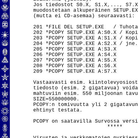
Jos tiedostot S0.X, S1.X,..., S7.X
muodostetaan alkuperäinen SETUP.EX
(mutta ei CD-asemaa) seuraavasti:

201 *FILE DEL SETUP.EXE   / Tuhota
202 *PCOPY SETUP.EXE A:S0.X / Kopi
203 *PCOPY SETUP.EXE A:S1.X / Kopi
204 *PCOPY SETUP.EXE A:S2.X / jne.

205 *PCOPY SETUP.EXE A:S3.X

206 *PCOPY SETUP.EXE A:S4.X

207 *PCOPY SETUP.EXE A:S5.X

208 *PCOPY SETUP.EXE A:S6.X

209 *PCOPY SETUP.EXE A:S7.X

Vastaavasti esim. kiintolevyosiost
tiedosto (esim. 2 gigatavua) voida
mahtuviin esim. 550 miljoonan tavu
SIZE=550000000.

PCOPY:n tomivuutta yli 2 gigatavun
ehtinyt testata.

PCOPY on saatavilla Survossa versi
                        *****
