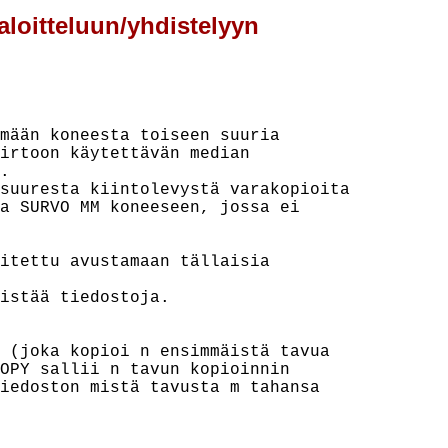
loitteluun/yhdistelyyn
mään koneesta toiseen suuria

irtoon käytettävän median



suuresta kiintolevystä varakopioita

a SURVO MM koneeseen, jossa ei

itettu avustamaan tällaisia

istää tiedostoja.

 (joka kopioi n ensimmäistä tavua

OPY sallii n tavun kopioinnin

iedoston mistä tavusta m tahansa
