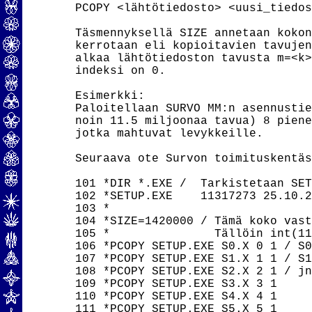
PCOPY <lähtötiedosto> <uusi_tiedos
Täsmennyksellä SIZE annetaan kokon
kerrotaan eli kopioitavien tavujen
alkaa lähtötiedoston tavusta m=<k>
indeksi on 0.

Esimerkki:

Paloitellaan SURVO MM:n asennustie
noin 11.5 miljoonaa tavua) 8 piene
jotka mahtuvat levykkeille.

Seuraava ote Survon toimituskentäs
101 *DIR *.EXE /  Tarkistetaan SET
102 *SETUP.EXE    11317273 25.10.2
103 *

104 *SIZE=1420000 / Tämä koko vast
105 *               Tällöin int(11
106 *PCOPY SETUP.EXE S0.X 0 1 / S0
107 *PCOPY SETUP.EXE S1.X 1 1 / S1
108 *PCOPY SETUP.EXE S2.X 2 1 / jn
109 *PCOPY SETUP.EXE S3.X 3 1

110 *PCOPY SETUP.EXE S4.X 4 1

111 *PCOPY SETUP.EXE S5.X 5 1
