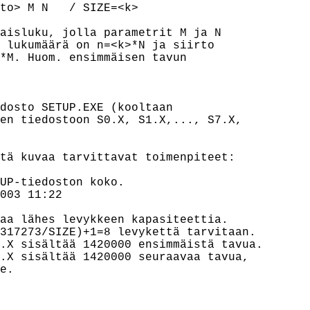
to> M N   / SIZE=<k> 

aisluku, jolla parametrit M ja N

 lukumäärä on n=<k>*N ja siirto

*M. Huom. ensimmäisen tavun

dosto SETUP.EXE (kooltaan

en tiedostoon S0.X, S1.X,..., S7.X,

tä kuvaa tarvittavat toimenpiteet:

UP-tiedoston koko.

003 11:22

aa lähes levykkeen kapasiteettia.

317273/SIZE)+1=8 levykettä tarvitaan.

.X sisältää 1420000 ensimmäistä tavua.

.X sisältää 1420000 seuraavaa tavua,

e.
