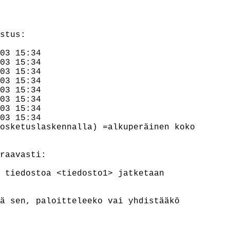
stus:

03 15:34

03 15:34

03 15:34

03 15:34

03 15:34

03 15:34

03 15:34

03 15:34

osketuslaskennalla) =alkuperäinen koko

raavasti:

 tiedostoa <tiedosto1> jatketaan

ä sen, paloitteleeko vai yhdistääkö
