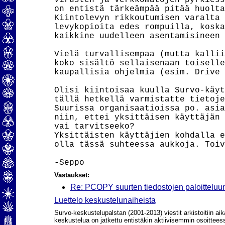
Virusten ja verkkomatojen pyrkiess
on entistä tärkeämpää pitää huolta
Kiintolevyn rikkoutumisen varalta 
levykopioita edes rompuilla, koska
kaikkine uudelleen asentamisineen 
Vielä turvallisempaa (mutta kallii
koko sisältö sellaisenaan toiselle
kaupallisia ohjelmia (esim. Drive 
Olisi kiintoisaa kuulla Survo-käyt
tällä hetkellä varmistatte tietoje
Suurissa organisaatioissa po. asia
niin, ettei yksittäisen käyttäjän 
vai tarvitseeko?

Yksittäisten käyttäjien kohdalla e
olla tässä suhteessa aukkoja. Toiv
Vastaukset:
Re: PCOPY suurten tiedostojen paloitteluun
Luettelo keskustelunaiheista
Survo-keskustelupalstan (2001-2013) viestit arkistoitiin aik
keskustelua on jatkettu entistäkin aktiivisemmin osoittee