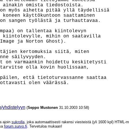
ä turmelemaan tietojamme koneessa

 ainakin omista tiedostoista.

on myös aihetta pitää yllä täydellisiä

 koneen käyttökuntoon saattaminen

on sangen työlästä ja turhauttavaa.

mpaa) on tallentaa kiintolevyn

 kiintolevylle, mihin on saatavilla

Image ja Norton Ghost).

täjien kertomuksia siitä, miten

nne säilyvyyden.

t on varmaankin hoidettu keskitetysti

tarvitse olla kovin huolissaan,

päilen, että tietoturvassanne saattaa

ottavasti olen väärässä.

/yhdistelyyn
(
Seppo Mustonen
31.10.2003 10:58)
a ajoin
sukrolla
, joka automaattisesti rakensi viesteistä (yli 1600 kpl) HTM
ssa
forum.survo.fi
. Tervetuloa mukaan!