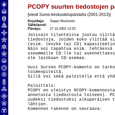
PCOPY suurten tiedostojen pa
[viesti Survo-keskustelupalstalla (2001-2013)]
Kirjoittaja:
Seppo Mustonen
Sähköposti:
-
Päiväys:
27.10.2003 13:03
Joissain tilanteissa joutuu siirtä
tiedostoja, joiden koko ylittää si
(esim. levyke tai CD) kapasiteetin.
Näin voi tapahtua esim. tehtäessä 
useammalle CD:lle tai asennettaess
ole lainkaan CD-asemaa.

Uusi Survon PCOPY-komento on tarko
toimenpiteitä.

Sillä voi sekä paloitella että yhd
Paloittelu:

PCOPY on yleistys NCOPY-komennosta
annetusta tiedostosta toiseen). PC
uudeksi tiedostoksi alkuperäisen t
lähtien.

Komennon rakenne on seuraava:
