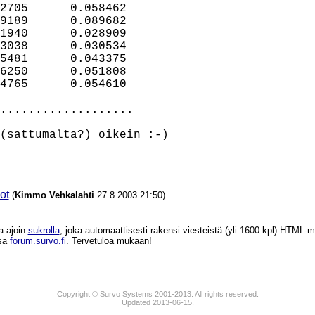
2705      0.058462

9189      0.089682

1940      0.028909

3038      0.030534

5481      0.043375

6250      0.051808

4765      0.054610

...................

(sattumalta?) oikein :-)

ot
(
Kimmo Vehkalahti
27.8.2003 21:50)
a ajoin
sukrolla
, joka automaattisesti rakensi viesteistä (yli 1600 kpl) HTM
ssa
forum.survo.fi
. Tervetuloa mukaan!
Copyright © Survo Systems 2001-2013. All rights reserved.
Updated 2013-06-15.