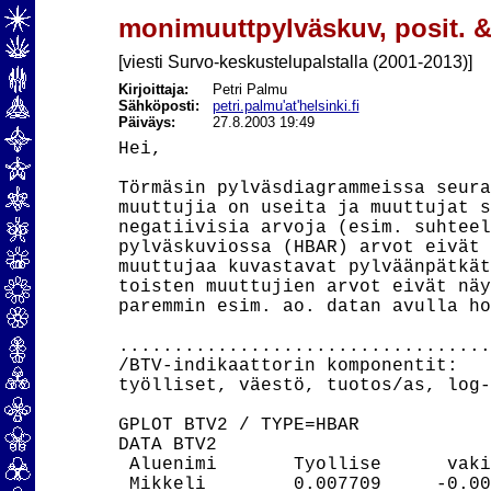
monimuuttpylväskuv, posit. &
[viesti Survo-keskustelupalstalla (2001-2013)]
Kirjoittaja:
Petri Palmu
Sähköposti:
petri.palmu'at'helsinki.fi
Päiväys:
27.8.2003 19:49
Hei,

Törmäsin pylväsdiagrammeissa seura
muuttujia on useita ja muuttujat s
negatiivisia arvoja (esim. suhteel
pylväskuviossa (HBAR) arvot eivät 
muuttujaa kuvastavat pylväänpätkät
toisten muuttujien arvot eivät näy
paremmin esim. ao. datan avulla ho
..................................
/BTV-indikaattorin komponentit:

työlliset, väestö, tuotos/as, log-
GPLOT BTV2 / TYPE=HBAR

DATA BTV2

 Aluenimi       Tyollise      vaki
 Mikkeli        0.007709     -0.00