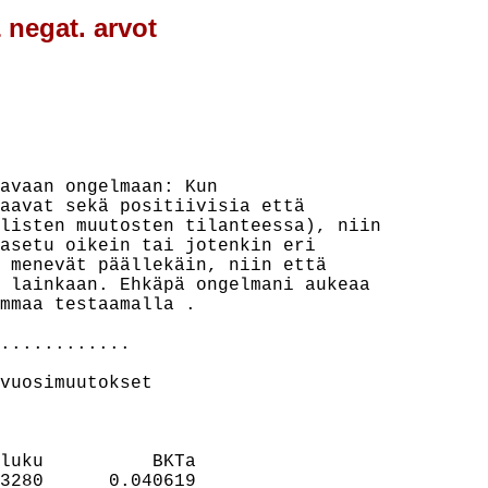
 negat. arvot
avaan ongelmaan: Kun

aavat sekä positiivisia että

listen muutosten tilanteessa), niin

asetu oikein tai jotenkin eri

 menevät päällekäin, niin että

 lainkaan. Ehkäpä ongelmani aukeaa

mmaa testaamalla .

............

vuosimuutokset

luku          BKTa

3280      0.040619
