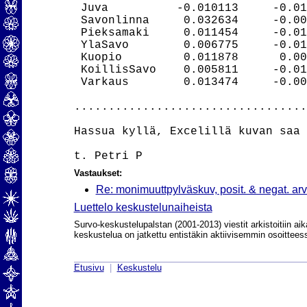
 Juva          -0.010113     -0.01
 Savonlinna     0.032634     -0.00
 Pieksamaki     0.011454     -0.01
 YlaSavo        0.006775     -0.01
 Kuopio         0.011878      0.00
 KoillisSavo    0.005811     -0.01
 Varkaus        0.013474     -0.00
..................................
Hassua kyllä, Excelillä kuvan saa 
Vastaukset:
Re: monimuuttpylväskuv, posit. & negat. arv
Luettelo keskustelunaiheista
Survo-keskustelupalstan (2001-2013) viestit arkistoitiin aik
keskustelua on jatkettu entistäkin aktiivisemmin osoittee
Etusivu
|
Keskustelu