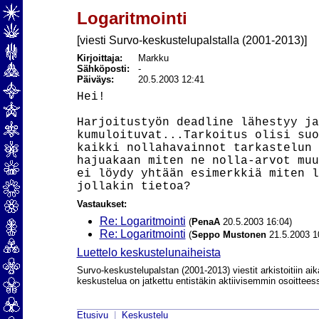
Logaritmointi
[viesti Survo-keskustelupalstalla (2001-2013)]
Kirjoittaja:
Markku
Sähköposti:
-
Päiväys:
20.5.2003 12:41
Hei!

Harjoitustyön deadline lähestyy ja
kumuloituvat...Tarkoitus olisi suo
kaikki nollahavainnot tarkastelun 
hajuakaan miten ne nolla-arvot muu
ei löydy yhtään esimerkkiä miten l
Vastaukset:
Re: Logaritmointi
(
PenaA
20.5.2003 16:04)
Re: Logaritmointi
(
Seppo Mustonen
21.5.2003 1
Luettelo keskustelunaiheista
Survo-keskustelupalstan (2001-2013) viestit arkistoitiin aik
keskustelua on jatkettu entistäkin aktiivisemmin osoittee
Etusivu
|
Keskustelu