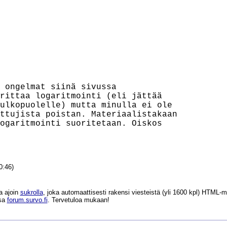
 ongelmat siinä sivussa

rittaa logaritmointi (eli jättää

ulkopuolelle) mutta minulla ei ole

ttujista poistan. Materiaalistakaan

ogaritmointi suoritetaan. Oiskos

0:46)
a ajoin
sukrolla
, joka automaattisesti rakensi viesteistä (yli 1600 kpl) HTM
ssa
forum.survo.fi
. Tervetuloa mukaan!